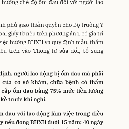
 hưởng chế độ ốm đau đối với người lao
ính phủ giao thẩm quyền cho Bộ trưởng Y
ại giấy tờ nêu trên phương án 1 có giá trị
 việc hưởng BHXH và quy định mẫu, thẩm
nêu trên vào Thông tư sửa đổi, bổ sung
định, người lao động bị ốm đau mà phải
n của cơ sở khám, chữa bệnh có thẩm
rợ cấp ốm đau bằng 75% mức tiền lương
kề trước khi nghỉ.
m đau với lao động làm việc trong điều
gày nếu đóng BHXH dưới 15 năm; 40 ngày