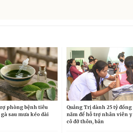
 trợ phòng bệnh tiêu
Quảng Trị dành 25 tỷ đồng
 gà sau mưa kéo dài
năm để hỗ trợ nhân viên y 
cô đỡ thôn, bản