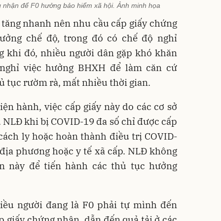
ng nhận để F0 hưởng bảo hiểm xã hội. Ảnh minh họa
0 tăng nhanh nên nhu cầu cấp giấy chứng
ởng chế độ, trong đó có chế độ nghỉ
g khi đó, nhiều người dân gặp khó khăn
 nghỉ việc hưởng BHXH để làm căn cứ
ủ tục rườm rà, mất nhiều thời gian.
ện hành, việc cấp giấy này do các cơ sở
 NLĐ khi bị COVID-19 đa số chỉ được cấp
cách ly hoặc hoàn thành điều trị COVID-
 địa phương hoặc y tế xã cấp. NLĐ không
n này để tiến hành các thủ tục hưởng
hiều người đang là F0 phải tự mình đến
ấp giấy chứng nhận, dẫn đến quả tải ở các