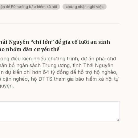
hận để F0 hưởng bảo hiểm xã hội
chứng nhận nghỉ việc
hái Nguyên “chi lớn” để gia cố lưới an sinh
ho nhóm dân cư yếu thế
ong điều kiện nhiều chương trình, dự án phải chờ
hân bổ ngân sách Trung ương, tỉnh Thái Nguyên
n dự kiến chi hơn 64 tỷ đồng để hỗ trợ hộ nghèo,
ộ cận nghèo, hộ DTTS tham gia bảo hiểm xã hội tự
guyện.