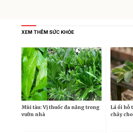
XEM THÊM SỨC KHỎE
Mùi tàu: Vị thuốc đa năng trong
Lá ổi hỗ
vườn nhà
chảy cho