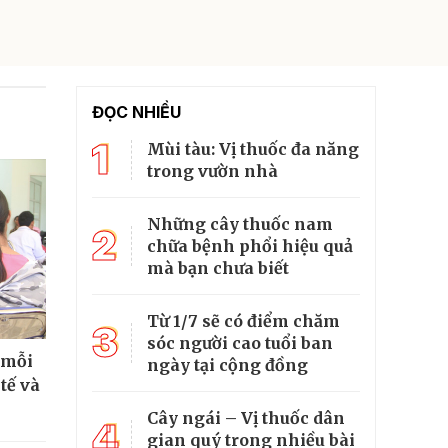
ĐỌC NHIỀU
1
Mùi tàu: Vị thuốc đa năng
trong vườn nhà
Những cây thuốc nam
2
chữa bệnh phổi hiệu quả
mà bạn chưa biết
Từ 1/7 sẽ có điểm chăm
3
sóc người cao tuổi ban
 mỗi
ngày tại cộng đồng
tế và
Cây ngái – Vị thuốc dân
4
gian quý trong nhiều bài