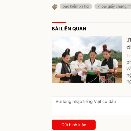
bảo hiểm xã hội
7 loại giấy chứng n
BÀI LIÊN QUAN
T
c
Tr
p
vẫ
h
n
Gửi bình luận