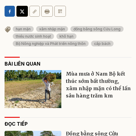
hạn mặn
xâm nhập mặn
đồng bằng sông Cửu Long
thiếu nước sinh hoạt
khô hạn
Bộ Nông nghiệp và Phát triển nông thôn
cấp bách
BÀI LIÊN QUAN
Mùa mưa ở Nam Bộ kết
thúc sớm bất thường,
xâm nhập mặn có thể lấn
sâu hàng trăm km
ĐỌC TIẾP
Đồng bằng sông Cửu