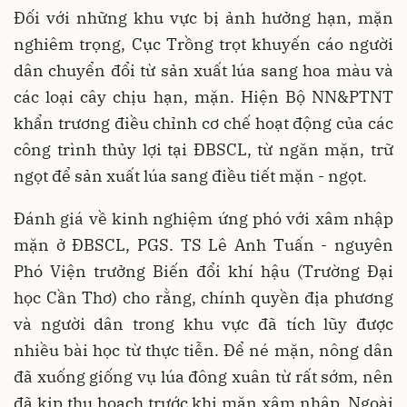
Đối với những khu vực bị ảnh hưởng hạn, mặn
nghiêm trọng, Cục Trồng trọt khuyến cáo người
dân chuyển đổi từ sản xuất lúa sang hoa màu và
các loại cây chịu hạn, mặn. Hiện Bộ NN&PTNT
khẩn trương điều chỉnh cơ chế hoạt động của các
công trình thủy lợi tại ĐBSCL, từ ngăn mặn, trữ
ngọt để sản xuất lúa sang điều tiết mặn - ngọt.
Đánh giá về kinh nghiệm ứng phó với xâm nhập
mặn ở ĐBSCL, PGS. TS Lê Anh Tuấn - nguyên
Phó Viện trưởng Biến đổi khí hậu (Trường Đại
học Cần Thơ) cho rằng, chính quyền địa phương
và người dân trong khu vực đã tích lũy được
nhiều bài học từ thực tiễn. Để né mặn, nông dân
đã xuống giống vụ lúa đông xuân từ rất sớm, nên
đã kịp thu hoạch trước khi mặn xâm nhập. Ngoài