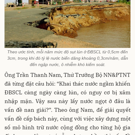
Theo ước tính, mỗi năm mức độ sụt lún ở ĐBSCL từ 0,5cm đến
3cm, trong khi đó tỷ lệ nước biển dâng khoảng 0,3cm/năm, dẫn
đến ngập nước, ô nhiễm khó kiểm soát.
Ông Trần Thanh Nam, Thứ Trưởng Bộ NN&PTNT
đã từng đặt câu hỏi: “Khai thác nước ngầm khiến
ĐBSCL càng ngày càng lún, có nguy cơ bị xâm
nhập mặn. Vậy sau này lấy nước ngọt ở đâu là
vấn đề nan giải?”. Theo ông Nam, để giải quyết
vấn đề cấp bách này, cùng với việc xây dựng một
số mô hình trữ nước cộng đồng cho từng hộ gia