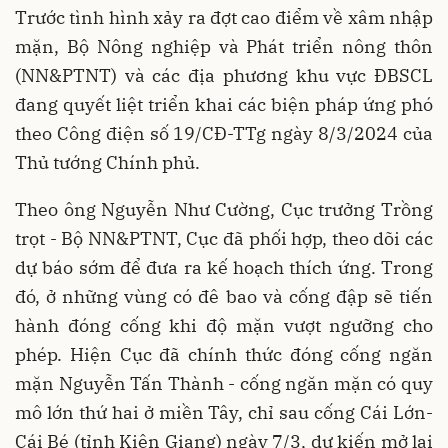
Trước tình hình xảy ra đợt cao điểm về xâm nhập
mặn, Bộ Nông nghiệp và Phát triển nông thôn
(NN&PTNT) và các địa phương khu vực ĐBSCL
đang quyết liệt triển khai các biện pháp ứng phó
theo Công điện số 19/CĐ-TTg ngày 8/3/2024 của
Thủ tướng Chính phủ.
Theo ông Nguyễn Như Cường, Cục trưởng Trồng
trọt - Bộ NN&PTNT, Cục đã phối hợp, theo dõi các
dự báo sớm để đưa ra kế hoạch thích ứng. Trong
đó, ở những vùng có đê bao và cống đập sẽ tiến
hành đóng cống khi độ mặn vượt ngưỡng cho
phép. Hiện Cục đã chính thức đóng cống ngăn
mặn Nguyễn Tấn Thành - cống ngăn mặn có quy
mô lớn thứ hai ở miền Tây, chỉ sau cống Cái Lớn-
Cái Bé (tỉnh Kiên Giang) ngày 7/3, dự kiến mở lại