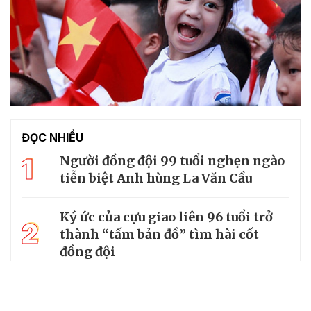
ĐỌC NHIỀU
1
Người đồng đội 99 tuổi nghẹn ngào
tiễn biệt Anh hùng La Văn Cầu
Ký ức của cựu giao liên 96 tuổi trở
2
thành “tấm bản đồ” tìm hài cốt
đồng đội
3
Từ căn lều giữa rừng, cha nghèo
nuôi 7 con gái thành cử nhân