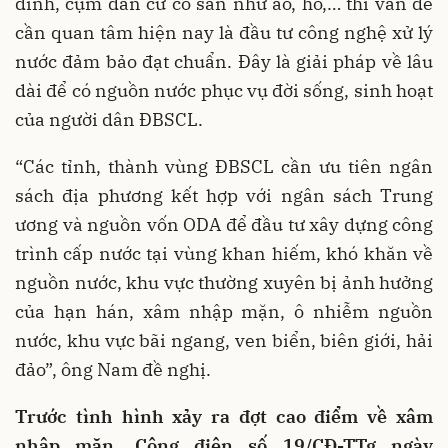
đình, cụm dân cư có sẵn như ao, hồ,… thì vấn đề
cần quan tâm hiện nay là đầu tư công nghệ xử lý
nước đảm bảo đạt chuẩn. Đây là giải pháp về lâu
dài để có nguồn nước phục vụ đời sống, sinh hoạt
của người dân ĐBSCL.
“Các tỉnh, thành vùng ĐBSCL cần ưu tiên ngân
sách địa phương kết hợp với ngân sách Trung
ương và nguồn vốn ODA để đầu tư xây dựng công
trình cấp nước tại vùng khan hiếm, khó khăn về
nguồn nước, khu vực thường xuyên bị ảnh hưởng
của hạn hán, xâm nhập mặn, ô nhiễm nguồn
nước, khu vực bãi ngang, ven biển, biên giới, hải
đảo”, ông Nam đề nghị.
Trước tình hình xảy ra đợt cao điểm về xâm
nhập mặn, Công điện số 19/CĐ-TTg ngày