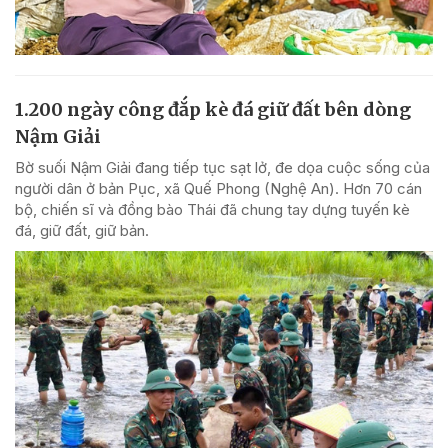
1.200 ngày công đắp kè đá giữ đất bên dòng
Nậm Giải
Bờ suối Nậm Giải đang tiếp tục sạt lở, đe dọa cuộc sống của
người dân ở bản Pục, xã Quế Phong (Nghệ An). Hơn 70 cán
bộ, chiến sĩ và đồng bào Thái đã chung tay dựng tuyến kè
đá, giữ đất, giữ bản.