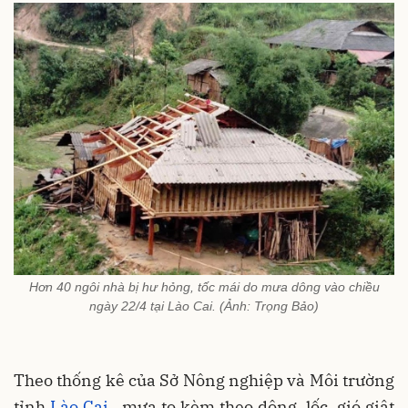
Hơn 40 ngôi nhà bị hư hỏng, tốc mái do mưa dông vào chiều
ngày 22/4 tại Lào Cai. (Ảnh: Trọng Bảo)
Theo thống kê của Sở Nông nghiệp và Môi trường
tỉnh
Lào Cai
, mưa to kèm theo dông, lốc, gió giật