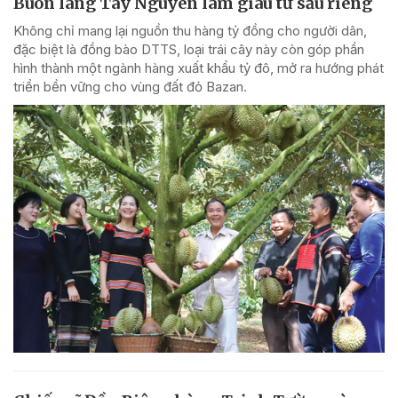
Buôn làng Tây Nguyên làm giàu từ sầu riêng
Không chỉ mang lại nguồn thu hàng tỷ đồng cho người dân,
đặc biệt là đồng bào DTTS, loại trái cây này còn góp phần
hình thành một ngành hàng xuất khẩu tỷ đô, mở ra hướng phát
triển bền vững cho vùng đất đỏ Bazan.