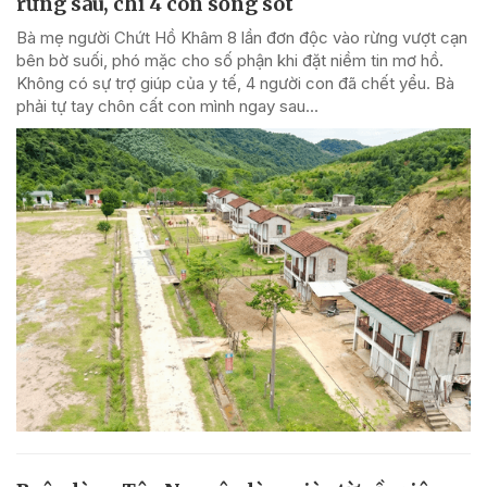
rừng sâu, chỉ 4 con sống sót
Bà mẹ người Chứt Hồ Khâm 8 lần đơn độc vào rừng vượt cạn
bên bờ suối, phó mặc cho số phận khi đặt niềm tin mơ hồ.
Không có sự trợ giúp của y tế, 4 người con đã chết yểu. Bà
phải tự tay chôn cất con mình ngay sau...