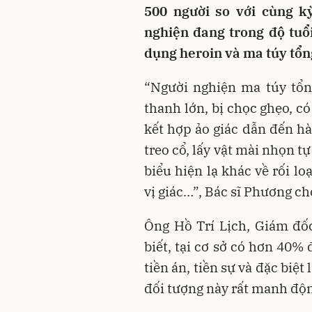
500 người so với cùng k
nghiện đang trong độ tuổi
dụng heroin và ma túy tổ
“Người nghiện ma túy tổn
thanh lớn, bị chọc ghẹo, có
kết hợp ảo giác dẫn đến hà
treo cổ, lấy vật mài nhọn t
biểu hiện lạ khác về rối loạ
vị giác…”, Bác sĩ Phương ch
Ông Hồ Trí Lịch, Giám đốc
biết, tại cơ sở có hơn 40%
tiền án, tiền sự và đặc biệt
đối tượng này rất manh độ