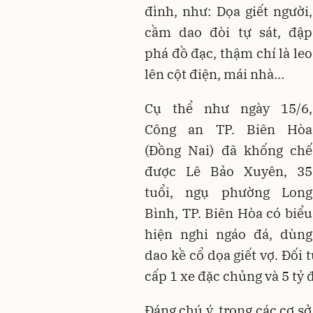
đình, như: Dọa giết người,
cầm dao đòi tự sát, đập
phá đồ đạc, thậm chí là leo
lên cột điện, mái nhà…
Cụ thể như ngày 15/6,
Công an TP. Biên Hòa
(Đồng Nai) đã khống chế
được Lê Bảo Xuyên, 35
tuổi, ngụ phường Long
Bình, TP. Biên Hòa có biểu
hiện nghi ngáo đá, dùng
dao kề cổ dọa giết vợ. Đối
cấp 1 xe đặc chủng và 5 tỷ
Đáng chú ý, trong các cơ sở