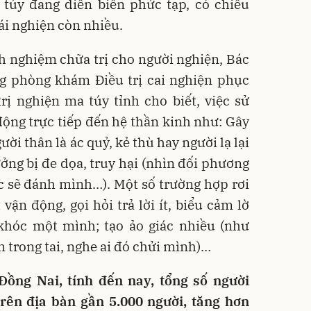
 túy đang diễn biến phức tạp, có chiều
tái nghiện còn nhiều.
h nghiệm chữa trị cho người nghiện, Bác
g phòng khám Điều trị cai nghiện phục
rị nghiện ma túy tỉnh cho biết, việc sử
ộng trực tiếp đến hệ thần kinh như: Gây
i thân là ác quỷ, kẻ thù hay người lạ lại
ởng bị đe dọa, truy hại (nhìn đối phương
c sẽ đánh mình…). Một số trường hợp rơi
 vận động, gọi hỏi trả lời ít, biểu cảm lờ
 khóc một mình; tạo ảo giác nhiều (như
 trong tai, nghe ai đó chửi mình)…
ồng Nai, tính đến nay, tổng số người
trên địa bàn gần 5.000 người, tăng hơn