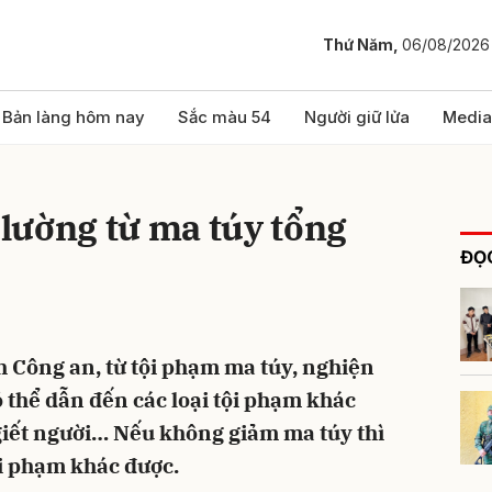
Thứ Năm,
06/08/2026
bình luận
Bản làng hôm nay
Sắc màu 54
Người giữ lửa
Media
lường từ ma túy tổng
ĐỌC
 Công an, từ tội phạm ma túy, nghiện
Hủy
G
 thể dẫn đến các loại tội phạm khác
giết người… Nếu không giảm ma túy thì
ội phạm khác được.