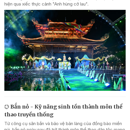
hiện qua xiếc thực cảnh "Anh hùng cờ lau".
Bắn nỏ - Kỹ năng sinh tồn thành môn thể
thao truyền thống
Từ công cụ săn bắn và bảo vệ bản làng của đồng bào miền
núi, bắn nỏ ngày nay đã trở thành môn thể thao dân tộc mang