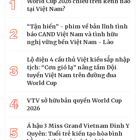
1
World Cup 2026 chiếu trên kênh nào
tại Việt Nam?
“Tận hiến” - phim về bản lĩnh tình
2
báo CAND Việt Nam và tình hữu
nghị vững bền Việt Nam - Lào
Lộ diện 4 cầu thủ Việt kiều sắp nhập
3
tịch: “Cơn gió lạ” nâng tầm Đội
tuyển Việt Nam trên đường đua
World Cup
4
VTV sở hữu bản quyền World Cup
2026
Á hậu 3 Miss Grand Vietnam Đinh Y
5
Quyên: Tuổi trẻ kiến tạo hòa bình