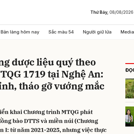
Thứ Bảy,
08/08/2026
bình luận
Bản làng hôm nay
Sắc màu 54
Người giữ lửa
Media
ng dược liệu quý theo
ĐỌC
TQG 1719 tại Nghệ An:
ỉnh, tháo gỡ vướng mắc
Hủy
G
triển khai Chương trình MTQG phát
g đồng bào DTTS và miền núi (Chương
n I: từ năm 2021-2025, nhưng việc thực