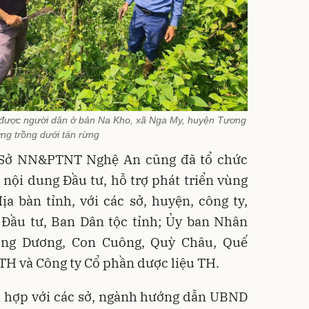
ý được người dân ở bản Na Kho, xã Nga My, huyện Tương
ng trồng dưới tán rừng
, Sở NN&PTNT Nghệ An cũng đã tổ chức
i nội dung Đầu tư, hỗ trợ phát triển vùng
ịa bàn tỉnh, với các sở, huyện, công ty,
 Đầu tư, Ban Dân tộc tỉnh; Ủy ban Nhân
ơng Dương, Con Cuông, Quỳ Châu, Quế
TH và Công ty Cổ phần dược liệu TH.
hợp với các sở, ngành hướng dẫn UBND