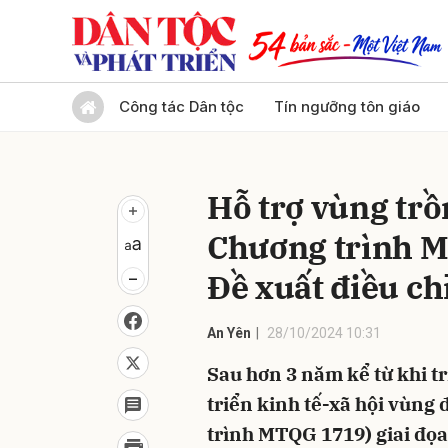
Gửi 
Công tác Dân tộc
Tín ngưỡng tôn giáo
Hỗ trợ vùng trồ
Chương trình M
Đề xuất điều ch
An Yên
28/10/2024 10:31
Sau hơn 3 năm kể từ khi 
triển kinh tế-xã hội vùn
trình MTQG 1719) giai đọa