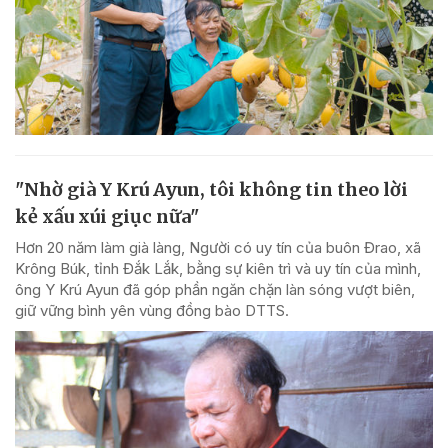
"Nhờ già Y Krú Ayun, tôi không tin theo lời
kẻ xấu xúi giục nữa"
Hơn 20 năm làm già làng, Người có uy tín của buôn Đrao, xã
Krông Búk, tỉnh Đắk Lắk, bằng sự kiên trì và uy tín của mình,
ông Y Krú Ayun đã góp phần ngăn chặn làn sóng vượt biên,
giữ vững bình yên vùng đồng bào DTTS.