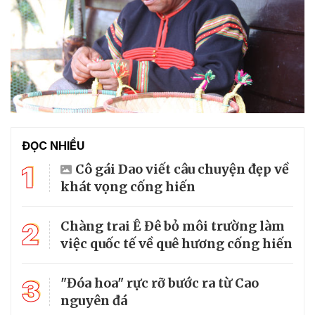
ĐỌC NHIỀU
1
Cô gái Dao viết câu chuyện đẹp về
khát vọng cống hiến
2
Chàng trai Ê Đê bỏ môi trường làm
việc quốc tế về quê hương cống hiến
3
"Đóa hoa" rực rỡ bước ra từ Cao
nguyên đá