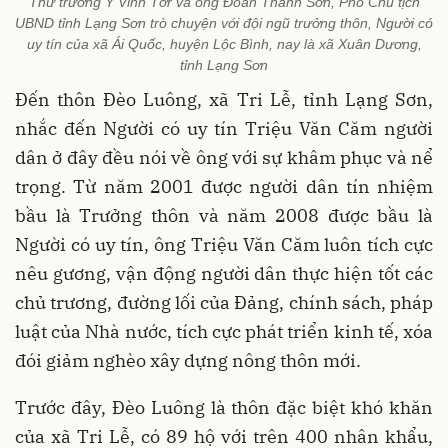
Thứ trưởng Y Vinh Tơr và ông Đoàn Thanh Sơn, Phó Chủ tịch
UBND tỉnh Lạng Sơn trò chuyện với đội ngũ trưởng thôn, Người có
uy tín của xã Ái Quốc, huyện Lộc Bình, nay là xã Xuân Dương,
tỉnh Lạng Sơn
Đến thôn Đèo Luông, xã Tri Lễ, tỉnh Lạng Sơn,
nhắc đến Người có uy tín Triệu Văn Căm người
dân ở đây đều nói về ông với sự khâm phục và nể
trọng. Từ năm 2001 được người dân tín nhiệm
bầu là Trưởng thôn và năm 2008 được bầu là
Người có uy tín, ông Triệu Văn Căm luôn tích cực
nêu gương, vận động người dân thực hiện tốt các
chủ trương, đường lối của Đảng, chính sách, pháp
luật của Nhà nước, tích cực phát triển kinh tế, xóa
đói giảm nghèo xây dựng nông thôn mới.
Trước đây, Đèo Luông là thôn đặc biệt khó khăn
của xã Tri Lễ, có 89 hộ với trên 400 nhân khẩu,