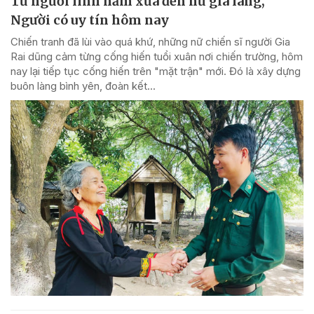
Từ người lính năm xưa đến nữ già làng,
Người có uy tín hôm nay
Chiến tranh đã lùi vào quá khứ, những nữ chiến sĩ người Gia
Rai dũng cảm từng cống hiến tuổi xuân nơi chiến trường, hôm
nay lại tiếp tục cống hiến trên "mặt trận" mới. Đó là xây dựng
buôn làng bình yên, đoàn kết...