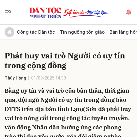
Gửi bình luận
Công tác Dân tộc
Tín ngưỡng tôn giáo
Bản làng hô
Phát huy vai trò Người có uy tín
trong cộng đồng
Thúy Hồng
01/09/2025 14:30
Bằng uy tín và vai trò của bản thân, thời gian
Hủy
Gửi
qua, đội ngũ Người có uy tín trong đồng bào
DTTS trên địa bàn tỉnh Lạng Sơn đã phát huy
vai trò nòng cốt trong công tác tuyên truyền,
vận động Nhân dân hưởng ứng các phong
trào thi đua yêu nước, xóa đói giảm nghèo,