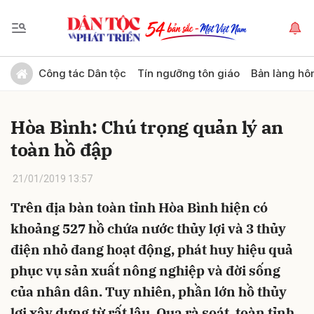
Gửi bình luận
Công tác Dân tộc
Tín ngưỡng tôn giáo
Bản làng hô
Hòa Bình: Chú trọng quản lý an
toàn hồ đập
21/01/2019 13:57
Trên địa bàn toàn tỉnh Hòa Bình hiện có
Hủy
Gửi
khoảng 527 hồ chứa nước thủy lợi và 3 thủy
điện nhỏ đang hoạt động, phát huy hiệu quả
phục vụ sản xuất nông nghiệp và đời sống
của nhân dân. Tuy nhiên, phần lớn hồ thủy
lợi xây dựng từ rất lâu. Qua rà soát, toàn tỉnh