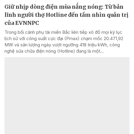
Giữ nhịp dòng điện mùa nắng nóng: Từ bản
lĩnh người thợ Hotline đến tầm nhìn quản trị
của EVNNPC
Trong bối cảnh phụ tải miền Bắc liên tiếp xô đổ mọi kỷ lục
lịch sử với công suất cực đại (Pmax) chạm mốc 20.471,92
MW và sản lượng ngày vượt ngưỡng 418 triệu kWh, công
nghệ sửa chữa điện nóng (Hotline) đang là một...