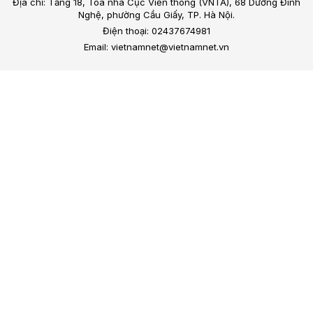
Địa chỉ: Tầng 18, Toà nhà Cục Viễn thông (VNTA), 68 Dương Đình
Nghệ, phường Cầu Giấy, TP. Hà Nội.
Điện thoại: 02437674981
Email: vietnamnet@vietnamnet.vn