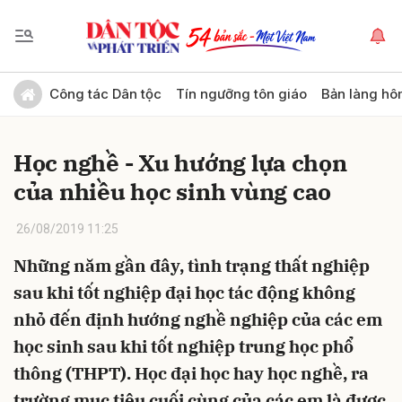
Gửi bình luận
Công tác Dân tộc
Tín ngưỡng tôn giáo
Bản làng hô
Học nghề - Xu hướng lựa chọn
của nhiều học sinh vùng cao
26/08/2019 11:25
Những năm gần đây, tình trạng thất nghiệp
Hủy
Gửi
sau khi tốt nghiệp đại học tác động không
nhỏ đến định hướng nghề nghiệp của các em
học sinh sau khi tốt nghiệp trung học phổ
thông (THPT). Học đại học hay học nghề, ra
trường mục tiêu cuối cùng của các em là được