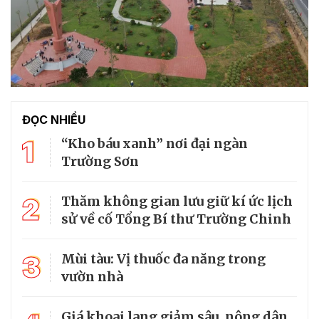
ĐỌC NHIỀU
1
“Kho báu xanh” nơi đại ngàn
Trường Sơn
2
Thăm không gian lưu giữ kí ức lịch
sử về cố Tổng Bí thư Trường Chinh
3
Mùi tàu: Vị thuốc đa năng trong
vườn nhà
Giá khoai lang giảm sâu, nông dân