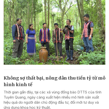
Không sợ thất bại, nông dân thu tiền tỷ từ mô
hình kinh tế
Thời gian gần đây, tại các xã vùng đồng bào DTTS của tỉnh
Tuyên Quang, ngày càng xuất hiện nhiều mô hình sản xuất
hiệu quả do người dân chủ động đầu tư, đổi mới tư duy và
ứng dụng khoa học kỹ thuật.