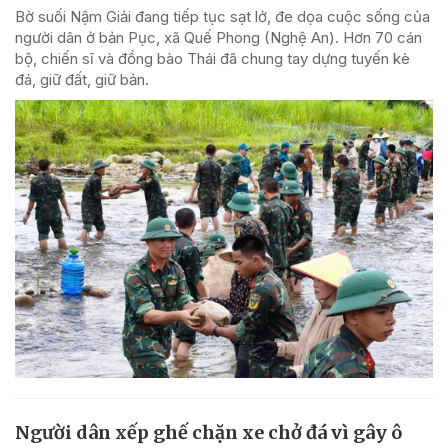
Bờ suối Nậm Giải đang tiếp tục sạt lở, đe dọa cuộc sống của
người dân ở bản Pục, xã Quế Phong (Nghệ An). Hơn 70 cán
bộ, chiến sĩ và đồng bào Thái đã chung tay dựng tuyến kè
đá, giữ đất, giữ bản.
Người dân xếp ghế chặn xe chở đá vì gây ô