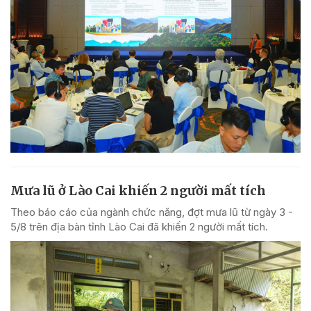
Mưa lũ ở Lào Cai khiến 2 người mất tích
Theo báo cáo của ngành chức năng, đợt mưa lũ từ ngày 3 -
5/8 trên địa bàn tỉnh Lào Cai đã khiến 2 người mất tích.