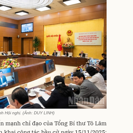
h Hội nghị. (Ảnh: DUY LINH)
ấn mạnh chỉ đạo của Tổng Bí thư Tô Lâm
ển khai công tác bầu cử ngày 15/11/2025: