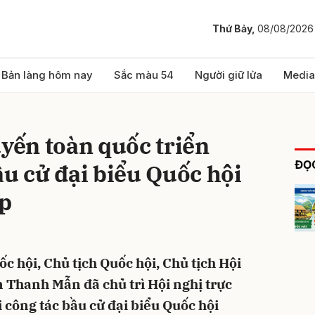
Thứ Bảy,
08/08/2026
bình luận
Bản làng hôm nay
Sắc màu 54
Người giữ lửa
Media
uyến toàn quốc triển
ĐỌC
ầu cử đại biểu Quốc hội
p
Hủy
G
ốc hội, Chủ tịch Quốc hội, Chủ tịch Hội
 Thanh Mẫn đã chủ trì Hội nghị trực
 công tác bầu cử đại biểu Quốc hội