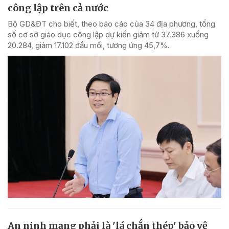
công lập trên cả nước
Bộ GD&ĐT cho biết, theo báo cáo của 34 địa phương, tổng
số cơ sở giáo dục công lập dự kiến giảm từ 37.386 xuống
20.284, giảm 17.102 đầu mối, tương ứng 45,7%.
An ninh mạng phải là 'lá chắn thép' bảo vệ