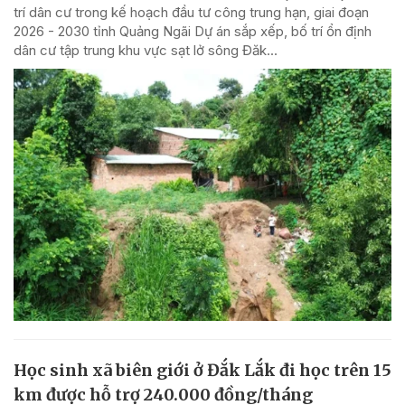
trí dân cư trong kế hoạch đầu tư công trung hạn, giai đoạn
2026 - 2030 tỉnh Quảng Ngãi Dự án sắp xếp, bố trí ổn định
dân cư tập trung khu vực sạt lở sông Đăk...
Học sinh xã biên giới ở Đắk Lắk đi học trên 15
km được hỗ trợ 240.000 đồng/tháng