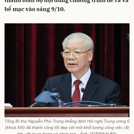
thành toàn bộ nội dung chương trình đề ra và
bế mạc vào sáng 9/10.
Tổng Bí thư Nguyễn Phú Trọng khẳng định Hội nghị Trung ương 6
(khoá XIII) đã thành công tốt đẹp với một khối lượng công việc rất
lớn, rất quan trọng và phức tạp - Ảnh: VGP/Nhật Bắc