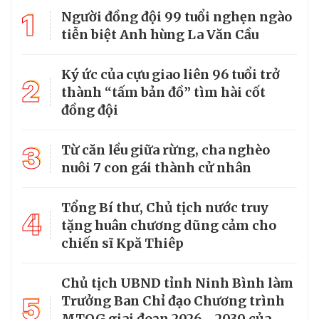
1
Người đồng đội 99 tuổi nghẹn ngào
tiễn biệt Anh hùng La Văn Cầu
Ký ức của cựu giao liên 96 tuổi trở
2
thành “tấm bản đồ” tìm hài cốt
đồng đội
3
Từ căn lều giữa rừng, cha nghèo
nuôi 7 con gái thành cử nhân
Tổng Bí thư, Chủ tịch nước truy
4
tặng huân chương dũng cảm cho
chiến sĩ Kpă Thiêp
Chủ tịch UBND tỉnh Ninh Bình làm
5
Trưởng Ban Chỉ đạo Chương trình
MTQG giai đoạn 2026 - 2030 của