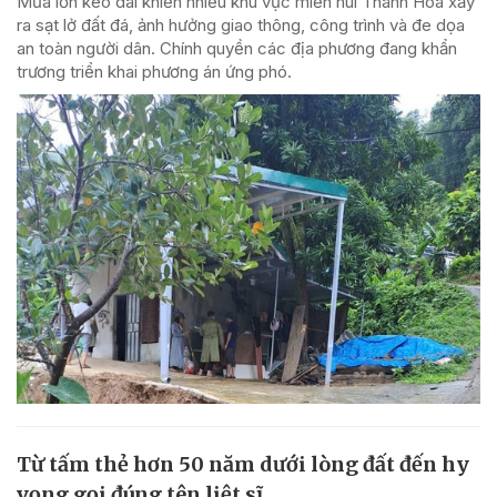
Mưa lớn kéo dài khiến nhiều khu vực miền núi Thanh Hóa xảy
ra sạt lở đất đá, ảnh hưởng giao thông, công trình và đe dọa
an toàn người dân. Chính quyền các địa phương đang khẩn
trương triển khai phương án ứng phó.
Từ tấm thẻ hơn 50 năm dưới lòng đất đến hy
vọng gọi đúng tên liệt sĩ