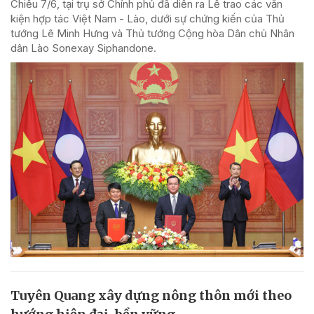
Chiều 7/6, tại trụ sở Chính phủ đã diễn ra Lễ trao các văn
kiện hợp tác Việt Nam - Lào, dưới sự chứng kiến của Thủ
tướng Lê Minh Hưng và Thủ tướng Cộng hòa Dân chủ Nhân
dân Lào Sonexay Siphandone.
Tuyên Quang xây dựng nông thôn mới theo