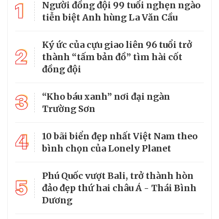
1
Người đồng đội 99 tuổi nghẹn ngào
tiễn biệt Anh hùng La Văn Cầu
Ký ức của cựu giao liên 96 tuổi trở
2
thành “tấm bản đồ” tìm hài cốt
đồng đội
3
“Kho báu xanh” nơi đại ngàn
Trường Sơn
4
10 bãi biển đẹp nhất Việt Nam theo
bình chọn của Lonely Planet
Phú Quốc vượt Bali, trở thành hòn
5
đảo đẹp thứ hai châu Á - Thái Bình
Dương