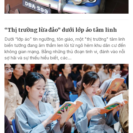
“Thị trường lừa đảo” dưới lớp áo tâm linh
Dưới “lớp áo” tín ngưỡng, tôn giáo, một "thị trường" tâm linh
biến tướng đang âm thầm len lỏi từ ngõ hẻm khu dân cư đến
không gian mạng. Bằng những thủ đoạn tinh vi, đánh vào nỗi
sợ hãi và sự thiếu hiểu biết, các...