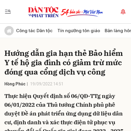
Gửi bình luận
Công tác Dân tộc
Tín ngưỡng tôn giáo
Bản làng hô
Hướng dẫn gia hạn thẻ Bảo hiểm
Y tế hộ gia đình có giảm trừ mức
đóng qua cổng dịch vụ công
Hồng Phúc
19/09/2022 14:51
Hủy
Gửi
Thực hiện Quyết định số 06/QĐ-TTg ngày
06/01/2022 của Thủ tướng Chính phủ phê
duyệt Đề án phát triển ứng dụng dữ liệu dân
cư, định danh và xác thực điện tử phục vụ