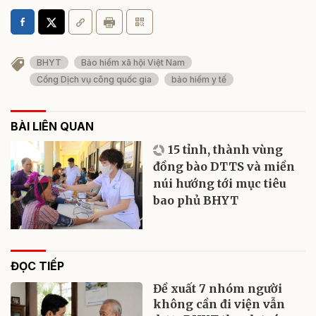
BHYT
Bảo hiểm xã hội Việt Nam
Cổng Dịch vụ công quốc gia
bảo hiểm y tế
BÀI LIÊN QUAN
15 tỉnh, thành vùng
đồng bào DTTS và miền
núi hướng tới mục tiêu
bao phủ BHYT
ĐỌC TIẾP
Đề xuất 7 nhóm người
không cần đi viện vẫn