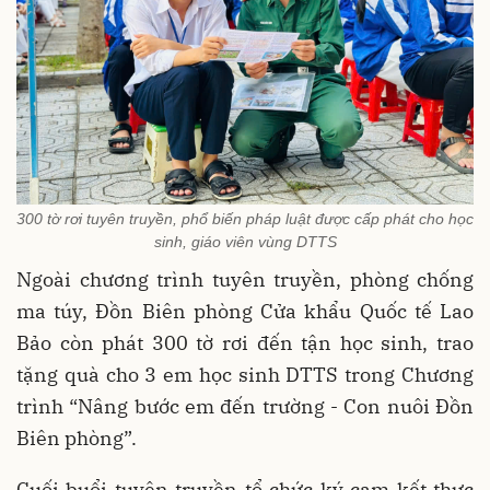
300 tờ rơi tuyên truyền, phổ biến pháp luật được cấp phát cho học
sinh, giáo viên vùng DTTS
Ngoài chương trình tuyên truyền, phòng chống
ma túy, Đồn Biên phòng Cửa khẩu Quốc tế Lao
Bảo còn phát 300 tờ rơi đến tận học sinh, trao
tặng quà cho 3 em học sinh DTTS trong Chương
trình “Nâng bước em đến trường - Con nuôi Đồn
Biên phòng”.
Cuối buổi tuyên truyền tổ chức ký cam kết thực