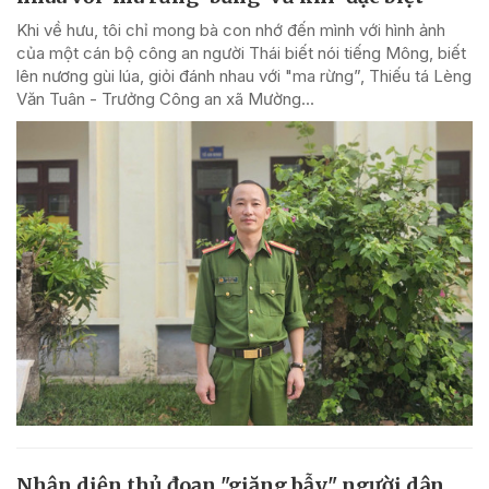
Khi về hưu, tôi chỉ mong bà con nhớ đến mình với hình ảnh
của một cán bộ công an người Thái biết nói tiếng Mông, biết
lên nương gùi lúa, giỏi đánh nhau với "ma rừng”, Thiếu tá Lèng
Văn Tuân - Trưởng Công an xã Mường...
Nhận diện thủ đoạn "giăng bẫy" người dân