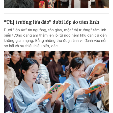
“Thị trường lừa đảo” dưới lớp áo tâm linh
Dưới “lớp áo” tín ngưỡng, tôn giáo, một "thị trường" tâm linh
biến tướng đang âm thầm len lỏi từ ngõ hẻm khu dân cư đến
không gian mạng. Bằng những thủ đoạn tinh vi, đánh vào nỗi
sợ hãi và sự thiếu hiểu biết, các...