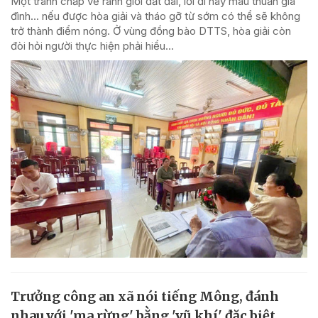
Một tranh chấp về ranh giới đất đai, lối đi hay mâu thuẫn gia
đình... nếu được hòa giải và tháo gỡ từ sớm có thể sẽ không
trở thành điểm nóng. Ở vùng đồng bào DTTS, hòa giải còn
đòi hỏi người thực hiện phải hiểu...
Trưởng công an xã nói tiếng Mông, đánh
nhau với 'ma rừng' bằng 'vũ khí' đặc biệt