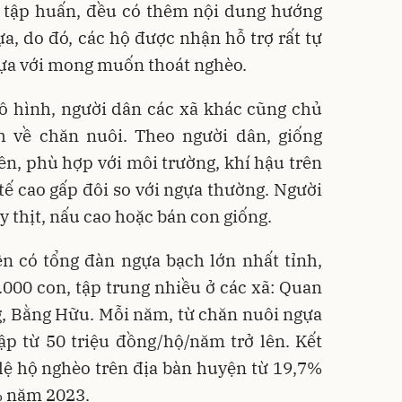
i tập huấn, đều có thêm nội dung hướng
a, do đó, các hộ được nhận hỗ trợ rất tự
gựa với mong muốn thoát nghèo.
ô hình, người dân các xã khác cũng chủ
 về chăn nuôi. Theo người dân, giống
ền, phù hợp với môi trường, khí hậu trên
 tế cao gấp đôi so với ngựa thường. Người
 thịt, nấu cao hoặc bán con giống.
ện có tổng đàn ngựa bạch lớn nhất tỉnh,
4.000 con, tập trung nhiều ở các xã: Quan
g, Bằng Hữu. Mỗi năm, từ chăn nuôi ngựa
ập từ 50 triệu đồng/hộ/năm trở lên. Kết
lệ hộ nghèo trên địa bàn huyện từ 19,7%
 năm 2023.