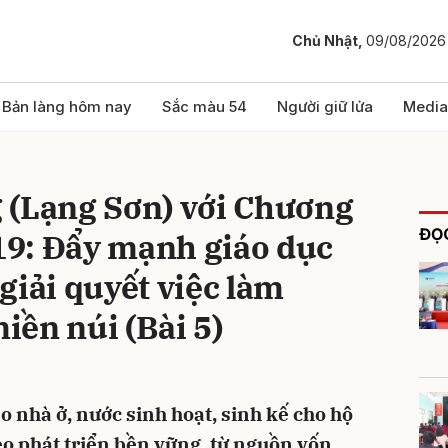
Chủ Nhật,
09/08/2026
bình luận
Bản làng hôm nay
Sắc màu 54
Người giữ lửa
Media
 (Lạng Sơn) với Chương
ĐỌC
9: Đẩy mạnh giáo dục
giải quyết việc làm
ền núi (Bài 5)
Hủy
G
o nhà ở, nước sinh hoạt, sinh kế cho hộ
o phát triển bền vững, từ nguồn vốn