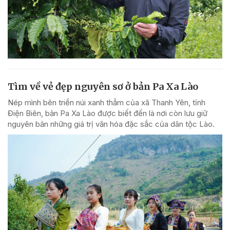
Tìm về vẻ đẹp nguyên sơ ở bản Pa Xa Lào
Nép mình bên triền núi xanh thẳm của xã Thanh Yên, tỉnh
Điện Biên, bản Pa Xa Lào được biết đến là nơi còn lưu giữ
nguyên bản những giá trị văn hóa đặc sắc của dân tộc Lào.