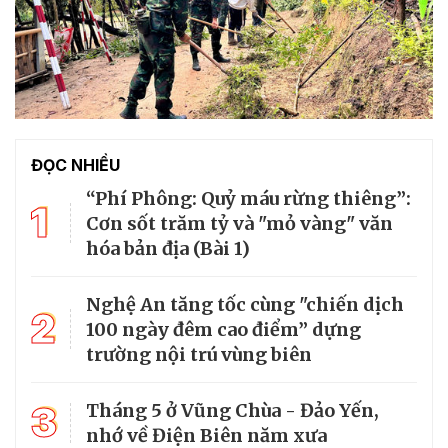
ĐỌC NHIỀU
“Phí Phông: Quỷ máu rừng thiêng”:
1
Cơn sốt trăm tỷ và "mỏ vàng" văn
hóa bản địa (Bài 1)
Nghệ An tăng tốc cùng "chiến dịch
2
100 ngày đêm cao điểm” dựng
trường nội trú vùng biên
3
Tháng 5 ở Vũng Chùa - Đảo Yến,
nhớ về Điện Biên năm xưa