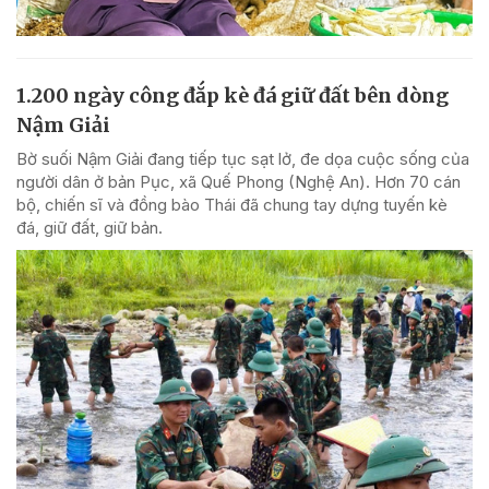
1.200 ngày công đắp kè đá giữ đất bên dòng
Nậm Giải
Bờ suối Nậm Giải đang tiếp tục sạt lở, đe dọa cuộc sống của
người dân ở bản Pục, xã Quế Phong (Nghệ An). Hơn 70 cán
bộ, chiến sĩ và đồng bào Thái đã chung tay dựng tuyến kè
đá, giữ đất, giữ bản.