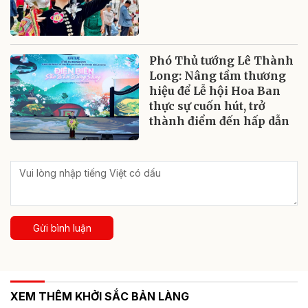
Phó Thủ tướng Lê Thành
Long: Nâng tầm thương
hiệu để Lễ hội Hoa Ban
thực sự cuốn hút, trở
thành điểm đến hấp dẫn
Gửi bình luận
XEM THÊM KHỞI SẮC BẢN LÀNG