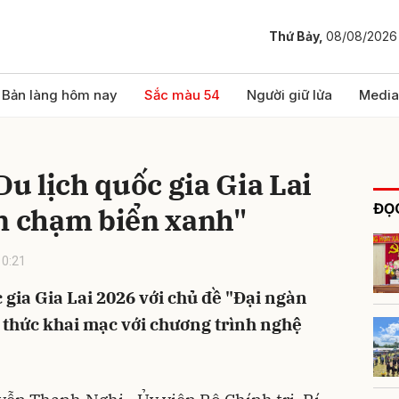
Thứ Bảy,
08/08/2026
bình luận
Bản làng hôm nay
Sắc màu 54
Người giữ lửa
Media
 lịch quốc gia Gia Lai
ĐỌC
àn chạm biển xanh"
10:21
 gia Gia Lai 2026 với chủ đề "Đại ngàn
Hủy
G
 thức khai mạc với chương trình nghệ