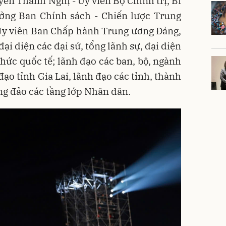
ễn Thanh Nghị - Ủy viên Bộ Chính trị, Bí
ởng Ban Chính sách - Chiến lược Trung
Ủy viên Ban Chấp hành Trung ương Đảng,
i diện các đại sứ, tổng lãnh sự, đại diện
chức quốc tế; lãnh đạo các ban, bộ, ngành
ạo tỉnh Gia Lai, lãnh đạo các tỉnh, thành
g đảo các tầng lớp Nhân dân.