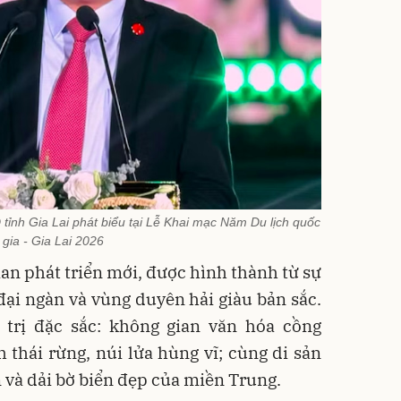
ỉnh Gia Lai phát biểu tại Lễ Khai mạc Năm Du lịch quốc
gia - Gia Lai 2026
ian phát triển mới, được hình thành từ sự
đại ngàn và vùng duyên hải giàu bản sắc.
 trị đặc sắc: không gian văn hóa cồng
 thái rừng, núi lửa hùng vĩ; cùng di sản
 và dải bờ biển đẹp của miền Trung.