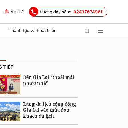
Đường dây nóng:
02437674981
Mới nhất
Thành tựu và Phát triển
 TIẾP
Đến Gia Lai “thoải mái
như ở nhà”
ửi
Làng du lịch cộng đồng
Gia Lai vào mùa đón
khách du lịch