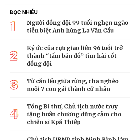
ĐỌC NHIỀU
1
Người đồng đội 99 tuổi nghẹn ngào
tiễn biệt Anh hùng La Văn Cầu
Ký ức của cựu giao liên 96 tuổi trở
2
thành “tấm bản đồ” tìm hài cốt
đồng đội
3
Từ căn lều giữa rừng, cha nghèo
nuôi 7 con gái thành cử nhân
Tổng Bí thư, Chủ tịch nước truy
4
tặng huân chương dũng cảm cho
chiến sĩ Kpă Thiêp
Chủ tịch UBND tỉnh Ninh Bình làm