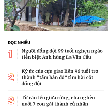
ĐỌC NHIỀU
1
Người đồng đội 99 tuổi nghẹn ngào
tiễn biệt Anh hùng La Văn Cầu
Ký ức của cựu giao liên 96 tuổi trở
2
thành “tấm bản đồ” tìm hài cốt
đồng đội
3
Từ căn lều giữa rừng, cha nghèo
nuôi 7 con gái thành cử nhân