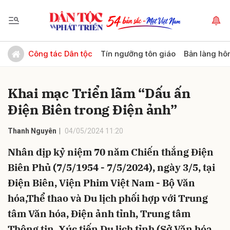
Gửi bình luận
Công tác Dân tộc
Tín ngưỡng tôn giáo
Bản làng hô
Khai mạc Triển lãm “Dấu ấn
Điện Biên trong Điện ảnh”
Thanh Nguyên
04/05/2024 11:20
Nhân dịp kỷ niệm 70 năm Chiến thắng Điện
Hủy
Gửi
Biên Phủ (7/5/1954 - 7/5/2024), ngày 3/5, tại
Điện Biên, Viện Phim Việt Nam - Bộ Văn
hóa,Thể thao và Du lịch phối hợp với Trung
tâm Văn hóa, Điện ảnh tỉnh, Trung tâm
Thông tin, Xúc tiến Du lịch tỉnh (Sở Văn hóa,