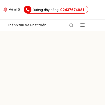
Đường dây nóng:
02437674981
Mới nhất
Thành tựu và Phát triển
ửi