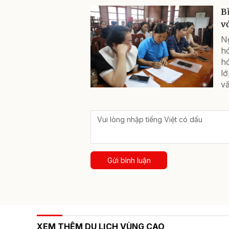
B
v
Ng
hó
hó
lớ
vă
Gửi bình luận
XEM THÊM DU LỊCH VÙNG CAO