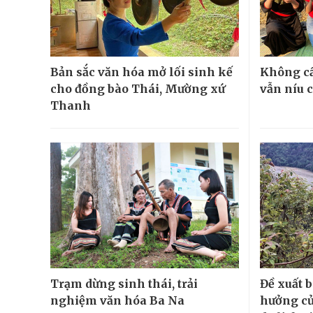
Bản sắc văn hóa mở lối sinh kế
Không cầ
cho đồng bào Thái, Mường xứ
vẫn níu 
Thanh
Trạm dừng sinh thái, trải
Đề xuất 
nghiệm văn hóa Ba Na
hưởng củ