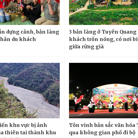
n dựng cảnh, bản làng
3 bản làng ở Tuyên Quang
chân du khách
khách trốn nóng, có nơi bi
giữa rừng già
biến khu vực bị ảnh
Tôn vinh bản sắc văn hóa 
a thiên tai thành khu
qua không gian phố đi bộ