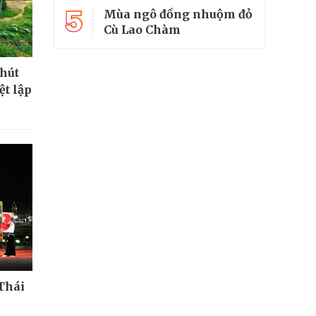
5
Mùa ngô đồng nhuộm đỏ
Cù Lao Chàm
 hút
ệt lập
Thái