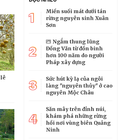
Miền suối mát dưới tán
1
rừng nguyên sinh Xuân
Sơn
Ngắm thung lũng
2
Đồng Văn từ đồn binh
hơn 100 năm do người
Pháp xây dựng
 lê
Sức hút kỳ lạ của ngôi
3
làng "nguyên thủy" ở cao
nguyên Mộc Châu
Săn mây trên đỉnh núi,
4
khám phá những rừng
hồi nơi vùng biên Quảng
Ninh