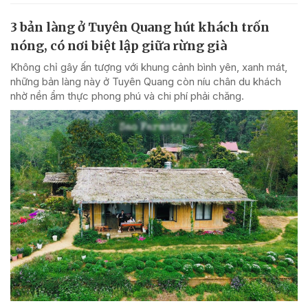
3 bản làng ở Tuyên Quang hút khách trốn
nóng, có nơi biệt lập giữa rừng già
Không chỉ gây ấn tượng với khung cảnh bình yên, xanh mát,
những bản làng này ở Tuyên Quang còn níu chân du khách
nhờ nền ẩm thực phong phú và chi phí phải chăng.