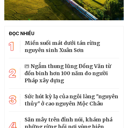
ĐỌC NHIỀU
1
Miền suối mát dưới tán rừng
nguyên sinh Xuân Sơn
Ngắm thung lũng Đồng Văn từ
2
đồn binh hơn 100 năm do người
Pháp xây dựng
3
Sức hút kỳ lạ của ngôi làng "nguyên
thủy" ở cao nguyên Mộc Châu
Săn mây trên đỉnh núi, khám phá
4
những rừng hồi nơi vùng biên