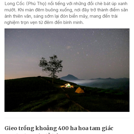
Long Cốc (Phú Thọ) nổi tiếng với những đồi chè bát úp xanh
mướt. Khi màn đêm buông xuống, nơi đây trở thành điểm săn
ảnh thiên văn, sáng sớm lại đón biển mây, mang đến trải
nghiệm trọn vẹn từ đêm đến bình minh.
Gieo trồng khoảng 400 ha hoa tam giác