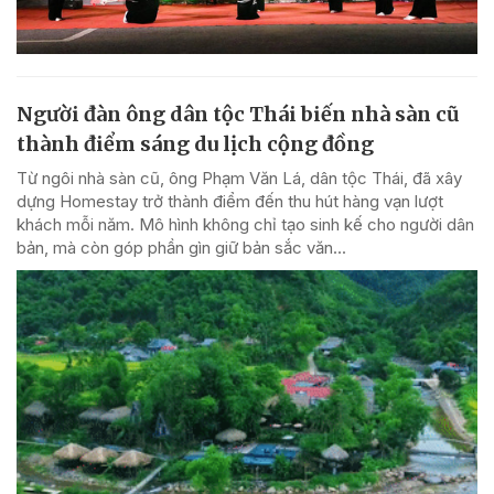
Người đàn ông dân tộc Thái biến nhà sàn cũ
thành điểm sáng du lịch cộng đồng
Từ ngôi nhà sàn cũ, ông Phạm Văn Lá, dân tộc Thái, đã xây
dựng Homestay trở thành điểm đến thu hút hàng vạn lượt
khách mỗi năm. Mô hình không chỉ tạo sinh kế cho người dân
bản, mà còn góp phần gìn giữ bản sắc văn...