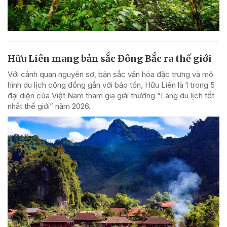
Hữu Liên mang bản sắc Đông Bắc ra thế giới
Với cảnh quan nguyên sơ, bản sắc văn hóa đặc trưng và mô
hình du lịch cộng đồng gắn với bảo tồn, Hữu Liên là 1 trong 5
đại diện của Việt Nam tham gia giải thưởng “Làng du lịch tốt
nhất thế giới” năm 2026.