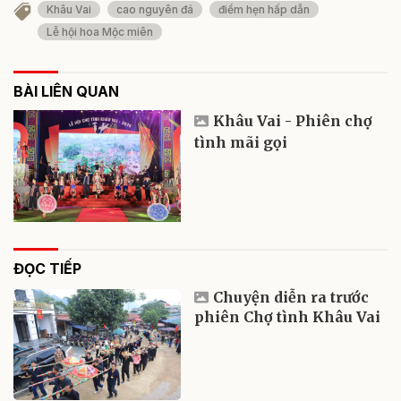
Khâu Vai
cao nguyên đá
điểm hẹn hấp dẫn
Lễ hội hoa Mộc miên
BÀI LIÊN QUAN
Khâu Vai - Phiên chợ
tình mãi gọi
ĐỌC TIẾP
Chuyện diễn ra trước
phiên Chợ tình Khâu Vai