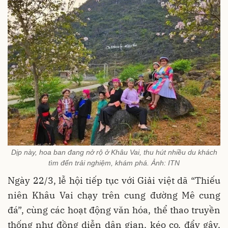
Dịp này, hoa ban đang nở rộ ở Khâu Vai, thu hút nhiều du khách
tìm đến trải nghiệm, khám phá. Ảnh: ITN
Ngày 22/3, lễ hội tiếp tục với Giải việt dã “Thiếu
niên Khâu Vai chạy trên cung đường Mê cung
đá”, cùng các hoạt động văn hóa, thể thao truyền
thống như đồng diễn dân gian, kéo co, đẩy gậy,