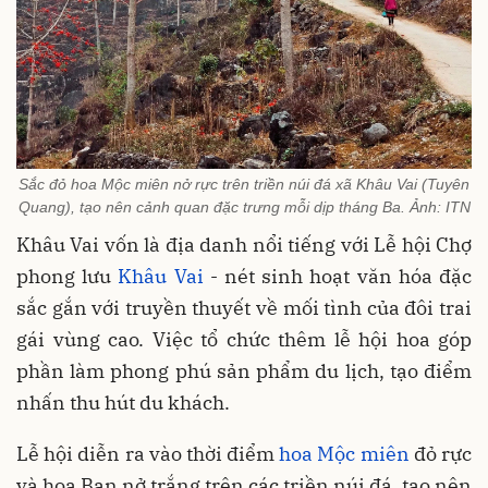
Sắc đỏ hoa Mộc miên nở rực trên triền núi đá xã Khâu Vai (Tuyên
Quang), tạo nên cảnh quan đặc trưng mỗi dịp tháng Ba. Ảnh: ITN
Khâu Vai vốn là địa danh nổi tiếng với Lễ hội Chợ
phong lưu
Khâu Vai
- nét sinh hoạt văn hóa đặc
sắc gắn với truyền thuyết về mối tình của đôi trai
gái vùng cao. Việc tổ chức thêm lễ hội hoa góp
phần làm phong phú sản phẩm du lịch, tạo điểm
nhấn thu hút du khách.
Lễ hội diễn ra vào thời điểm
hoa Mộc miên
đỏ rực
và hoa Ban nở trắng trên các triền núi đá, tạo nên