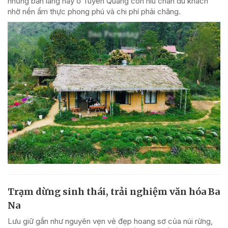
những bản làng này ở Tuyên Quang còn níu chân du khách
nhờ nền ẩm thực phong phú và chi phí phải chăng.
Trạm dừng sinh thái, trải nghiệm văn hóa Ba
Na
Lưu giữ gần như nguyên vẹn vẻ đẹp hoang sơ của núi rừng,