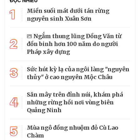
ĐỌC NHIỀU
1
Miền suối mát dưới tán rừng
nguyên sinh Xuân Sơn
Ngắm thung lũng Đồng Văn từ
2
đồn binh hơn 100 năm do người
Pháp xây dựng
3
Sức hút kỳ lạ của ngôi làng "nguyên
thủy" ở cao nguyên Mộc Châu
Săn mây trên đỉnh núi, khám phá
4
những rừng hồi nơi vùng biên
Quảng Ninh
5
Mùa ngô đồng nhuộm đỏ Cù Lao
Chàm