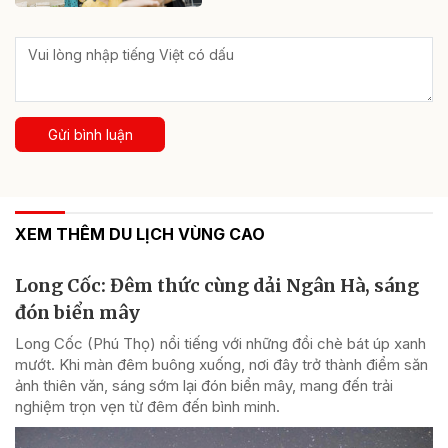
Gửi bình luận
XEM THÊM DU LỊCH VÙNG CAO
Long Cốc: Đêm thức cùng dải Ngân Hà, sáng
đón biển mây
Long Cốc (Phú Thọ) nổi tiếng với những đồi chè bát úp xanh
mướt. Khi màn đêm buông xuống, nơi đây trở thành điểm săn
ảnh thiên văn, sáng sớm lại đón biển mây, mang đến trải
nghiệm trọn vẹn từ đêm đến bình minh.