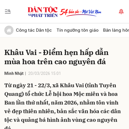
Gửi bình luận
Công tác Dân tộc
Tín ngưỡng tôn giáo
Bản làng hô
Khâu Vai - Điểm hẹn hấp dẫn
mùa hoa trên cao nguyên đá
Minh Nhật
20/03/2026 15:01
Từ ngày 21 - 22/3, xã Khâu Vai (tỉnh Tuyên
Hủy
Gửi
Quang) tổ chức Lễ hội hoa Mộc miên và hoa
Ban lần thứ nhất, năm 2026, nhằm tôn vinh
vẻ đẹp thiên nhiên, bản sắc văn hóa các dân
tộc và quảng bá hình ảnh vùng cao nguyên
đá.