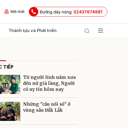
Đường dây nóng:
02437674981
Mới nhất
Thành tựu và Phát triển
 TIẾP
Từ người lính năm xưa
đến nữ già làng, Người
có uy tín hôm nay
ửi
Những "cầu nối số" ở
vùng sâu Đắk Lắk