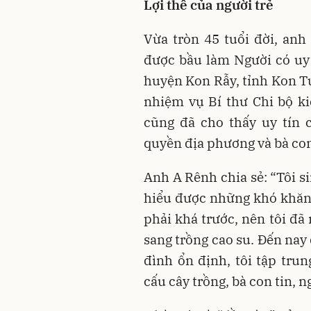
Lợi thế của người trẻ
Vừa tròn 45 tuổi đời, an
được bầu làm Người có uy 
huyện Kon Rẫy, tỉnh Kon T
nhiệm vụ Bí thư Chi bộ k
cũng đã cho thấy uy tín 
quyền địa phương và bà co
Anh A Rênh chia sẻ: “Tôi si
hiểu được những khó khăn 
phải khá trước, nên tôi đã
sang trồng cao su. Đến nay
đình ổn định, tôi tập tru
cấu cây trồng, bà con tin, n