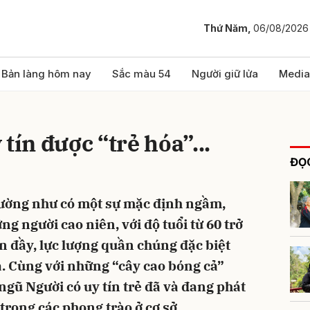
Thứ Năm,
06/08/2026
bình luận
Bản làng hôm nay
Sắc màu 54
Người giữ lửa
Media
tín được “trẻ hóa”...
ĐỌC
dường như có một sự mặc định ngầm,
ng người cao niên, với độ tuổi từ 60 trở
Hủy
G
 đầy, lực lượng quần chúng đặc biệt
. Cùng với những “cây cao bóng cả”
ngũ Người có uy tín trẻ đã và đang phát
trong các phong trào ở cơ sở.