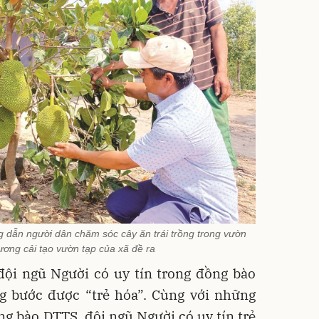
g dẫn người dân chăm sóc cây ăn trái trồng trong vườn
ương cải tạo vườn tạp của xã đề ra
ội ngũ Người có uy tín trong đồng bào
g bước được “trẻ hóa”. Cùng với những
ng bào DTTS, đội ngũ Người có uy tín trẻ