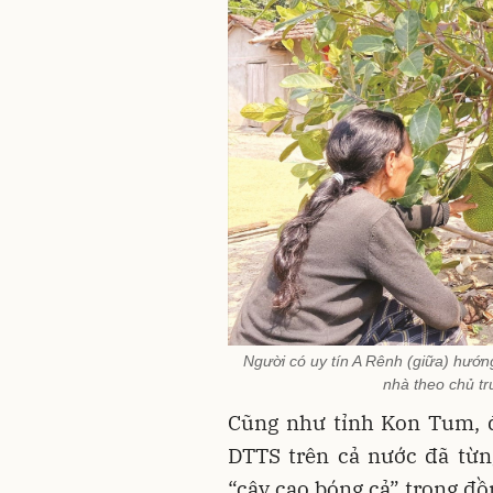
Người có uy tín A Rênh (giữa) hướn
nhà theo chủ tr
Cũng như tỉnh Kon Tum, đ
DTTS trên cả nước đã từn
“cây cao bóng cả” trong đồ