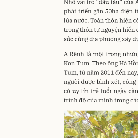
Nhờ vai trò “đầu tàu” của 
phát triển gần 50ha diện t
lúa nước. Toàn thôn hiện c
trong thôn tự nguyện hiến 
sức cùng địa phương xây d
A Rênh là một trong những
Kon Tum. Theo ông Hà Hồn
Tum, từ năm 2011 đến nay, 
người được bình xét, công 
có uy tín trẻ tuổi ngày c
trình độ của mình trong các