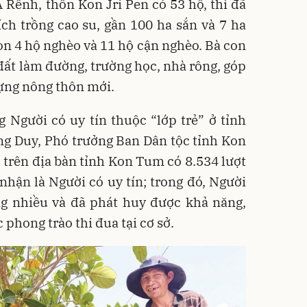
A Rênh, thôn Kon Jri Pen có 53 hộ, thì đã
ích trồng cao su, gần 100 ha sắn và 7 ha
òn 4 hộ nghèo và 11 hộ cận nghèo. Bà con
đất làm đường, trường học, nhà rông, góp
ựng nông thôn mới.
 Người có uy tín thuộc “lớp trẻ” ở tỉnh
g Duy, Phó trưởng Ban Dân tộc tỉnh Kon
trên địa bàn tỉnh Kon Tum có 8.534 lượt
nhận là Người có uy tín; trong đó, Người
àng nhiều và đã phát huy được khả năng,
 phong trào thi đua tại cơ sở.