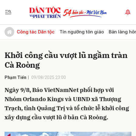
Gửi bình luận
Công tác Dân tộc
Tín ngưỡng tôn giáo
Bản làng hô
Khởi công cầu vượt lũ ngầm tràn
Cà Roòng
Phạm Tiến
09/08/2025 23:00
Ngày 9/8, Báo VietNamNet phối hợp với
Hủy
Gửi
Nhóm Orlando Kings và UBND xã Thượng
Trạch, tỉnh Quảng Trị và tổ chức lễ khởi công
xây dựng cầu vượt lũ ở bản Cà Roòng.