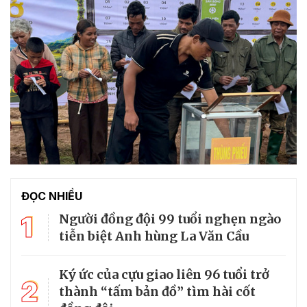
ĐỌC NHIỀU
1
Người đồng đội 99 tuổi nghẹn ngào
tiễn biệt Anh hùng La Văn Cầu
Ký ức của cựu giao liên 96 tuổi trở
2
thành “tấm bản đồ” tìm hài cốt