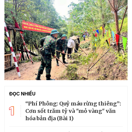
ĐỌC NHIỀU
“Phí Phông: Quỷ máu rừng thiêng”:
1
Cơn sốt trăm tỷ và "mỏ vàng" văn
hóa bản địa (Bài 1)