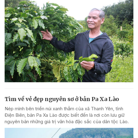
Tìm về vẻ đẹp nguyên sơ ở bản Pa Xa Lào
Nép mình bên triền núi xanh thẳm của xã Thanh Yên, tỉnh
Điện Biên, bản Pa Xa Lào được biết đến là nơi còn lưu giữ
nguyên bản những giá trị văn hóa đặc sắc của dân tộc Lào.