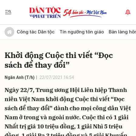
Gửi bình luận
Công tác Dân tộc
Tín ngưỡng tôn giáo
Bản làng hô
Khởi động Cuộc thi viết “Đọc
sách để thay đổi”
Ngân Anh (T/h)
22/07/2021 16:54
Ngày 22/7, Trung ương Hội Liên hiệp Thanh
Hủy
Gửi
niên Việt Nam khởi động Cuộc thi viết “Đọc
sách để thay đổi” dành cho mọi công dân Việt
Nam ở trong và ngoài nước. Cuộc thi có 1 giải
Nhất trị giá 10 triệu đồng, 1 giải Nhì 5 triệu
đồng, 1 giải Ba 3 triệu đồng và 5 giải Khuyến