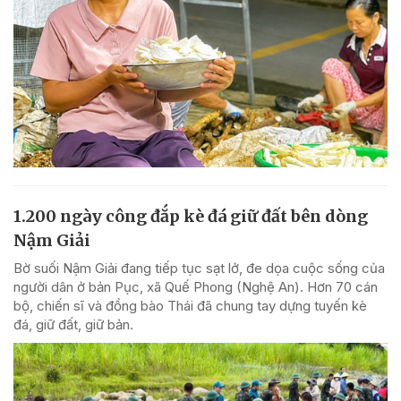
1.200 ngày công đắp kè đá giữ đất bên dòng
Nậm Giải
Bờ suối Nậm Giải đang tiếp tục sạt lở, đe dọa cuộc sống của
người dân ở bản Pục, xã Quế Phong (Nghệ An). Hơn 70 cán
bộ, chiến sĩ và đồng bào Thái đã chung tay dựng tuyến kè
đá, giữ đất, giữ bản.