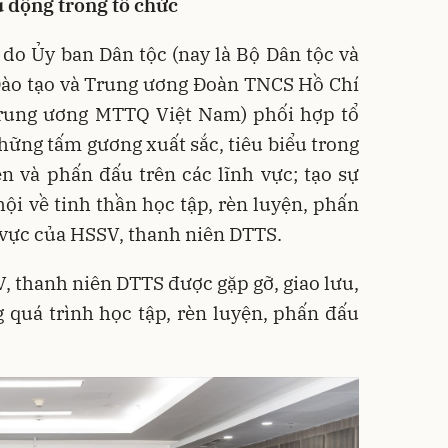
 động trong tổ chức
 do Ủy ban Dân tộc (nay là Bộ Dân tộc và
 Đào tạo và Trung ương Đoàn TNCS Hồ Chí
rung ương MTTQ Việt Nam) phối hợp tổ
ững tấm gương xuất sắc, tiêu biểu trong
ện và phấn đấu trên các lĩnh vực; tạo sự
ội về tinh thần học tập, rèn luyện, phấn
 vực của HSSV, thanh niên DTTS.
V, thanh niên DTTS được gặp gỡ, giao lưu,
 quá trình học tập, rèn luyện, phấn đấu