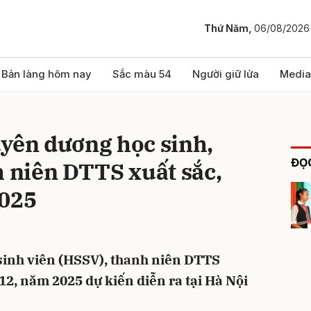
Thứ Năm,
06/08/2026
bình luận
Bản làng hôm nay
Sắc màu 54
Người giữ lửa
Media
uyên dương học sinh,
ĐỌC
h niên DTTS xuất sắc,
2025
Hủy
G
sinh viên (HSSV), thanh niên DTTS
 12, năm 2025 dự kiến diễn ra tại Hà Nội