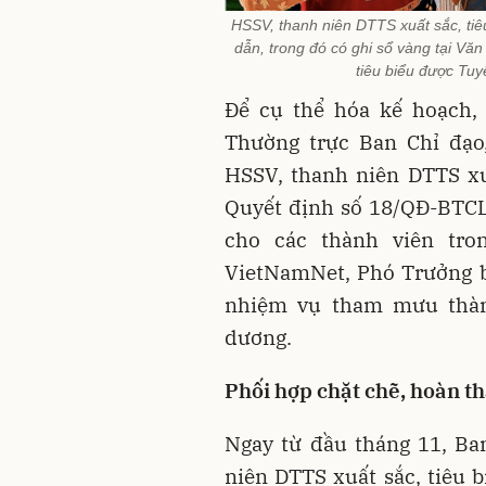
HSSV, thanh niên DTTS xuất sắc, ti
dẫn, trong đó có ghi sổ vàng tại Vă
tiêu biểu được Tu
Để cụ thể hóa kế hoạch,
Thường trực Ban Chỉ đạo
HSSV, thanh niên DTTS xu
Quyết định số 18/QĐ-BTCL
cho các thành viên tro
VietNamNet, Phó Trưởng b
nhiệm vụ tham mưu thàn
dương.
Phối hợp chặt chẽ, hoàn t
Ngay từ đầu tháng 11, Ba
niên DTTS xuất sắc, tiêu b