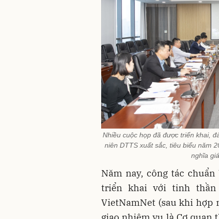
Nhiều cuộc họp đã được triển khai,
niên DTTS xuất sắc, tiêu biểu năm 20
nghĩa gi
Năm nay, công tác chuẩn 
triển khai với tinh thầ
VietNamNet (sau khi hợp n
giao nhiệm vụ là Cơ quan 