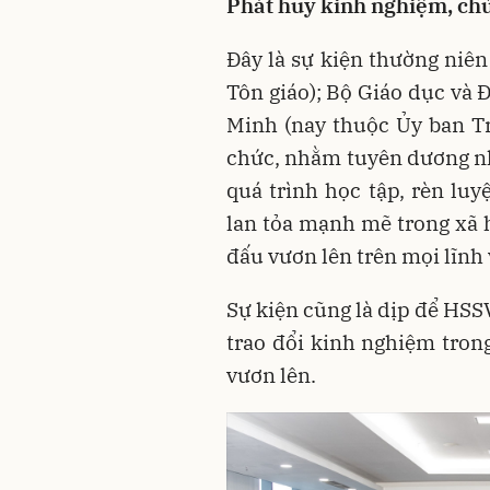
Phát huy kinh nghiệm, chủ
Đây là sự kiện thường niên
Tôn giáo); Bộ Giáo dục và
Minh (nay thuộc Ủy ban T
chức, nhằm tuyên dương nh
quá trình học tập, rèn luy
lan tỏa mạnh mẽ trong xã h
đấu vươn lên trên mọi lĩnh
Sự kiện cũng là dịp để HSS
trao đổi kinh nghiệm trong
vươn lên.