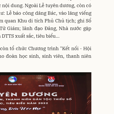
c nội dung. Ngoài Lễ tuyên dương, còn có
ư: Lễ báo công dâng Bác, vào lăng viếng
m quan Khu di tích Phủ Chủ tịch; ghi Sổ
 Tử Giám; lãnh đạo Đảng, Nhà nước gặp
DTTS xuất sắc, tiêu biểu...
òn tổ chức Chương trình "Kết nối - Hội
ho đoàn học sinh, sinh viên, thanh niên