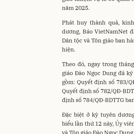
năm 2025.
Phát huy thành quả, kinh
dương, Báo VietNamNet đ
Dân tộc và Tôn giáo ban hà
hiện.
Theo đó, ngay trong thán
giáo Đào Ngọc Dung đã ký 
gồm: Quyết định số 783/Q
Quyết định số 782/QĐ-BDTT
định số 784/QĐ-BDTTG ban 
Đặc biệt ở kỳ tuyên dươn
biểu lần thứ 12 này, Ủy vi
và Tôn giáo Đào Ngọc Dung 