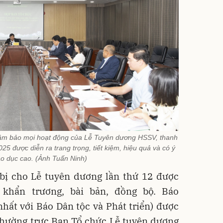
 đảm bảo mọi hoạt động của Lễ Tuyên dương HSSV, thanh
25 được diễn ra trang trọng, tiết kiệm, hiệu quả và có ý
áo dục cao. (Ảnh Tuấn Ninh)
bị cho Lễ tuyên dương lần thứ 12 được
n khẩn trương, bài bản, đồng bộ. Báo
hất với Báo Dân tộc và Phát triển) được
thường trực Ban Tổ chức Lễ tuyên dương