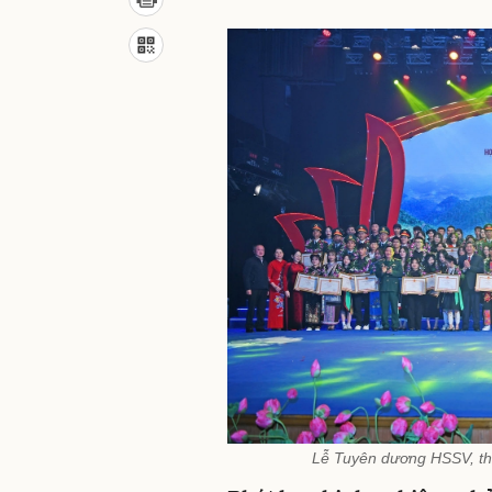
Lễ Tuyên dương HSSV, th