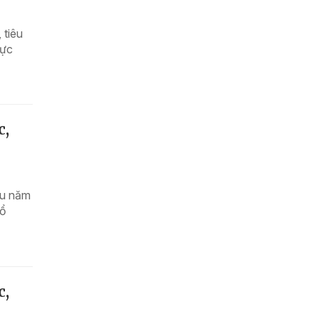
 tiêu
rực
c,
ểu năm
sổ
c,