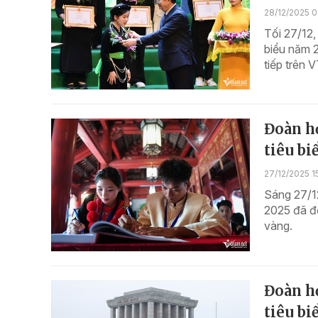
28/12/2025 
Tối 27/12,
biểu năm 2
tiếp trên 
Đoàn họ
tiêu bi
27/12/2025 1
Sáng 27/12
2025 đã đ
vàng.
Đoàn họ
tiêu bi