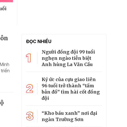
uổi
uôn
ĐỌC NHIỀU
Người đồng đội 99 tuổi
1
nghẹn ngào tiễn biệt
Anh hùng La Văn Cầu
 Minh
triển
Ký ức của cựu giao liên
2
96 tuổi trở thành “tấm
bản đồ” tìm hài cốt đồng
đội
Bộ
3
“Kho báu xanh” nơi đại
ngàn Trường Sơn