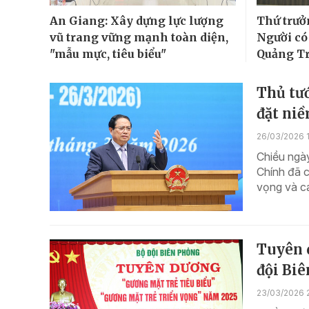
An Giang: Xây dựng lực lượng
Thứ trưở
vũ trang vững mạnh toàn diện,
Người có 
"mẫu mực, tiêu biểu"
Quảng Tr
Thủ tư
đặt niề
26/03/2026 
Chiều ngà
Chính đã c
vọng và cá
Tuyên d
đội Bi
23/03/2026 2