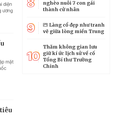
8
nghèo nuôi 7 con gái
i diện
thành cử nhân
g ương
9
Làng cổ đẹp như tranh
vẽ giữa lòng miền Trung
ểu
Thăm không gian lưu
10
giữ kí ức lịch sử về cố
Tổng Bí thư Trường
gặp mặt
Chinh
uốc
tiêu