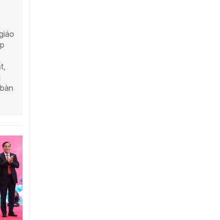
giáo
ập
t,
g
 bàn