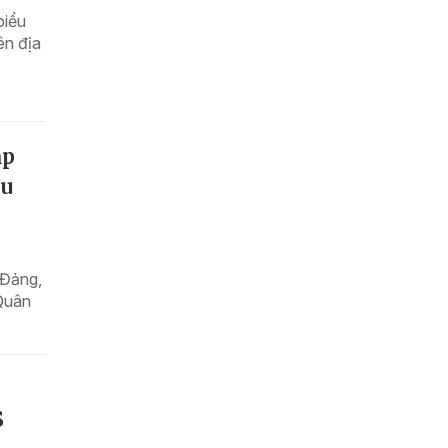
biểu
ên địa
ặp
êu
 Đảng,
Quân
S