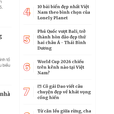
n
10 bãi biển đẹp nhất Việt
5.
4
Nam theo bình chọn của
Lonely Planet
Phú Quốc vượt Bali, trở
g
5
thành hòn đảo đẹp thứ
hai châu Á - Thái Bình
Dương
ỉnh tổ
World Cup 2026 chiếu
6
u biểu
trên kênh nào tại Việt
Nam?
Cô gái Dao viết câu
7
chuyện đẹp về khát vọng
 nhà
cống hiến
Từ căn lều giữa rừng, cha