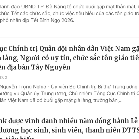
 lãnh đạo UBND TP. Đà Nẵng tổ chức buổi gặp mặt thân mật, 
húc Tết các chức sắc, chức việc tiêu biểu của các tôn giáo tr
 phố nhân dịp Tết Bính Ngọ 2026.
ục Chính trị Quân đội nhân dân Việt Nam g
 làng, Người có uy tín, chức sắc tôn giáo ti
ên địa bàn Tây Nguyên
6:00
Nguyễn Trọng Nghĩa - Ủy viên Bộ Chính trị, Bí thư Trung ương
hường vụ Quân ủy Trung ương, Chủ nhiệm Tổng Cục Chính trị 
ân Việt Nam đã có buổi gặp mặt già làng, trưởng bản,...
nk được vinh danh nhiều năm đồng hành Lễ
dương học sinh, sinh viên, thanh niên DTT