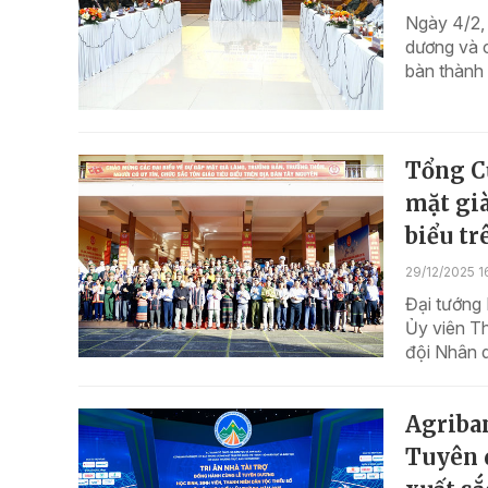
Ngày 4/2,
dương và c
bàn thành
Tổng C
mặt già
biểu tr
29/12/2025 1
Đại tướng 
Ủy viên T
đội Nhân d
Agriba
Tuyên 