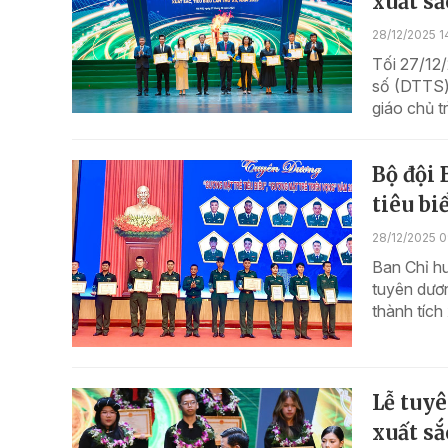
xuất sắ
28/12/2025 1
Tối 27/12/
số (DTTS) 
giáo chủ t
Bộ đội 
tiêu bi
28/12/2025 0
Ban Chỉ hu
tuyên dươn
thành tích 
Lễ tuyê
xuất sắ