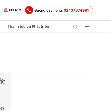
Đường dây nóng:
02437674981
Mới nhất
Thành tựu và Phát triển
ức
ào