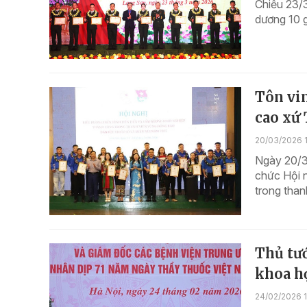
Chiều 23/3
dương 10 g
Tôn vin
cao xứ
20/03/2026 
Ngày 20/3
chức Hội n
trong tha
Thủ tư
khoa họ
24/02/2026 