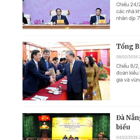
Chiều 24/2
các nhà kh
nhân dịp 
Tổng Bí
08/02/2026 
Chiều 8/2,
đoàn kiều 
gia và vùn
Đà Nẵng
biểu
04/02/2026 