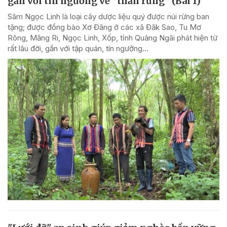
gắn với tín ngưỡng về “thần rừng” (Bài 1)
Sâm Ngọc Linh là loại cây dược liệu quý được núi rừng ban
tặng; được đồng bào Xơ Đăng ở các xã Đăk Sao, Tu Mơ
Rông, Măng Ri, Ngọc Linh, Xốp, tỉnh Quảng Ngãi phát hiện từ
rất lâu đời, gắn với tập quán, tín ngưỡng...