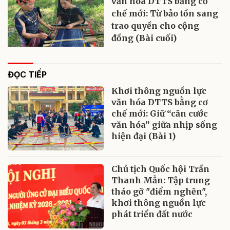
văn hóa DTTS bằng cơ
chế mới: Từ bảo tồn sang
trao quyền cho cộng
đồng (Bài cuối)
ĐỌC TIẾP
Khơi thông nguồn lực
văn hóa DTTS bằng cơ
chế mới: Giữ “căn cước
văn hóa” giữa nhịp sống
hiện đại (Bài 1)
Chủ tịch Quốc hội Trần
Thanh Mẫn: Tập trung
tháo gỡ "điểm nghẽn",
khơi thông nguồn lực
phát triển đất nước