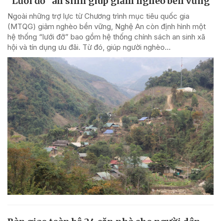
"Lưới đỡ" an sinh giúp giảm nghèo bền vững
Ngoài những trợ lực từ Chương trình mục tiêu quốc gia
(MTQG) giảm nghèo bền vững, Nghệ An còn định hình một
hệ thống “lưới đỡ” bao gồm hệ thống chính sách an sinh xã
hội và tín dụng ưu đãi. Từ đó, giúp người nghèo...