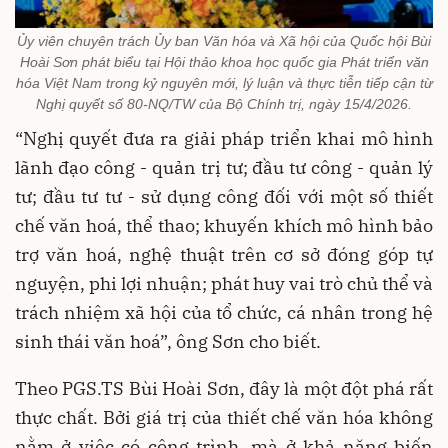
Ủy viên chuyên trách Ủy ban Văn hóa và Xã hội của Quốc hội Bùi
Hoài Sơn phát biểu tại Hội thảo khoa học quốc gia Phát triển văn
hóa Việt Nam trong kỷ nguyên mới, lý luận và thực tiễn tiếp cận từ
Nghị quyết số 80-NQ/TW của Bộ Chính trị, ngày 15/4/2026.
“Nghị quyết đưa ra giải pháp triển khai mô hình
lãnh đạo công - quản trị tư; đầu tư công - quản lý
tư; đầu tư tư - sử dụng công đối với một số thiết
chế văn hoá, thể thao; khuyến khích mô hình bảo
trợ văn hoá, nghệ thuật trên cơ sở đóng góp tự
nguyện, phi lợi nhuận; phát huy vai trò chủ thể và
trách nhiệm xã hội của tổ chức, cá nhân trong hệ
sinh thái văn hoá”, ông Sơn cho biết.
Theo PGS.TS Bùi Hoài Sơn, đây là một đột phá rất
thực chất. Bởi giá trị của thiết chế văn hóa không
nằm ở việc có công trình, mà ở khả năng biến