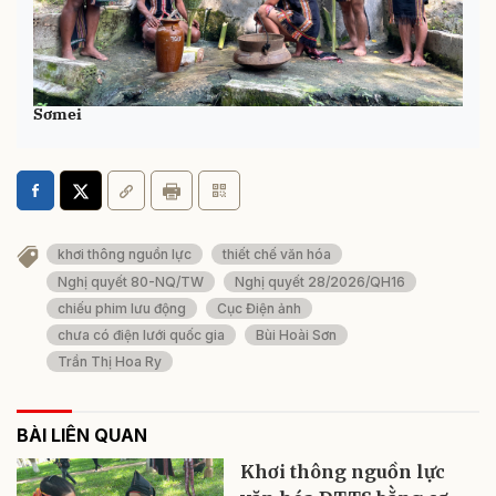
Phục dựng Lễ Cúng giọt nước của đồng bào Ba Na ở Đak
Sơmei
khơi thông nguồn lực
thiết chế văn hóa
Nghị quyết 80-NQ/TW
Nghị quyết 28/2026/QH16
chiếu phim lưu động
Cục Điện ảnh
chưa có điện lưới quốc gia
Bùi Hoài Sơn
Trần Thị Hoa Ry
BÀI LIÊN QUAN
Khơi thông nguồn lực