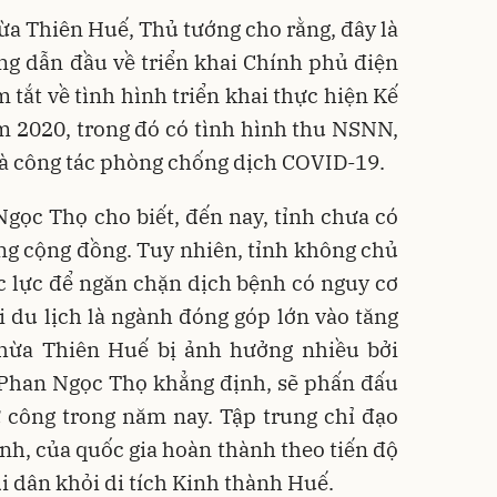
hừa Thiên Huế, Thủ tướng cho rằng, đây là
g dẫn đầu về triển khai Chính phủ điện
m tắt về tình hình triển khai thực hiện Kế
 2020, trong đó có tình hình thu NSNN,
và công tác phòng chống dịch COVID-19.
gọc Thọ cho biết, đến nay, tỉnh chưa có
ng cộng đồng. Tuy nhiên, tỉnh không chủ
ức lực để ngăn chặn dịch bệnh có nguy cơ
ới du lịch là ngành đóng góp lớn vào tăng
Thừa Thiên Huế bị ảnh hưởng nhiều bởi
 Phan Ngọc Thọ khẳng định, sẽ phấn đấu
 công trong năm nay. Tập trung chỉ đạo
ỉnh, của quốc gia hoàn thành theo tiến độ
di dân khỏi di tích Kinh thành Huế.