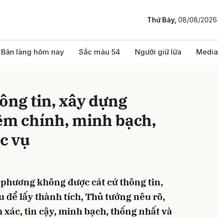
Thứ Bảy,
08/08/2026
bình luận
Bản làng hôm nay
Sắc màu 54
Người giữ lửa
Media
ông tin, xây dựng
êm chính, minh bạch,
c vụ
Hủy
G
a phương không được cát cứ thông tin,
 để lấy thành tích, Thủ tướng nêu rõ,
h xác, tin cậy, minh bạch, thống nhất và