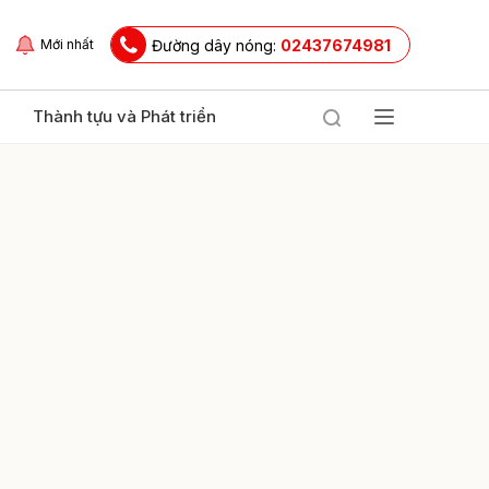
Đường dây nóng:
02437674981
Mới nhất
Thành tựu và Phát triển
ửi