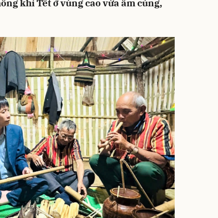
hông khí Tết ở vùng cao vừa ấm cúng,