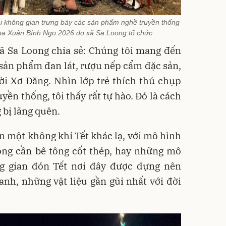
tại không gian trưng bày các sản phẩm nghề truyền thống
hoa Xuân Bính Ngọ 2026 do xã Sa Loong tổ chức
xã Sa Loong chia sẻ: Chúng tôi mang đến
sản phẩm đan lát, rượu nếp cẩm đặc sản,
ời Xơ Đăng. Nhìn lớp trẻ thích thú chụp
ền thống, tôi thấy rất tự hào. Đó là cách
bị lãng quên.
n một không khí Tết khác lạ, với mô hình
ông cần bê tông cốt thép, hay những mô
g gian đón Tết nơi đây được dựng nên
ranh, những vật liệu gần gũi nhất với đời