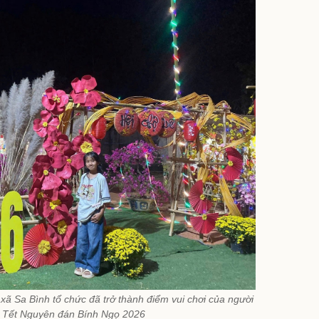
ã Sa Bình tổ chức đã trở thành điểm vui chơi của người
p Tết Nguyên đán Bính Ngọ 2026