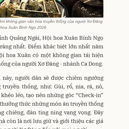
iệm không gian văn hóa truyền thống của người Xơ Đăng
i hoa Xuân Bính Ngọ 2026
 tỉnh Quảng Ngãi, Hội hoa Xuân Bính Ngọ
 ràng nhất. Điểm khác biệt lớn nhất năm
ội hoa Xuân có một không gian tái hiện
 thống của người Xơ Đăng - nhánh Ca Dong.
 này, người dân sẽ được chiêm ngưỡng
ruyền thống, như: Gùi, rổ, nia, rá, nỏ,
khéo léo, tạo nên những góc “Check-in”
c thưởng thức những món ăn truyền thống
g chiêng, đàn ting ning vang vọng. Đây
à còn là nơi lưu giữ và giới thiệu các giá