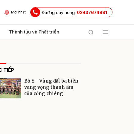
Đường dây nóng:
02437674981
Mới nhất
Thành tựu và Phát triển
 TIẾP
Bờ Y - Vùng đất ba biên
vang vọng thanh âm
của cồng chiêng
ửi