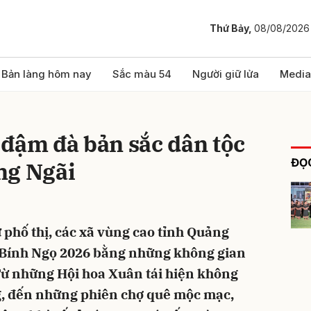
Thứ Bảy,
08/08/2026
bình luận
Bản làng hôm nay
Sắc màu 54
Người giữ lửa
Media
đậm đà bản sắc dân tộc
ĐỌC
ng Ngãi
 phố thị, các xã vùng cao tỉnh Quảng
Hủy
G
 Bính Ngọ 2026 bằng những không gian
Từ những Hội hoa Xuân tái hiện không
g, đến những phiên chợ quê mộc mạc,