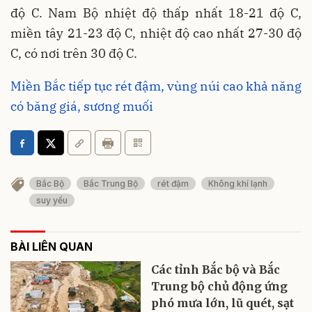
độ C. Nam Bộ nhiệt độ thấp nhất 18-21 độ C,
miền tây 21-23 độ C, nhiệt độ cao nhất 27-30 độ
C, có nơi trên 30 độ C.
Miền Bắc tiếp tục rét đậm, vùng núi cao khả năng
có băng giá, sương muối
Bắc Bộ
Bắc Trung Bộ
rét đậm
Không khí lạnh
suy yếu
BÀI LIÊN QUAN
Các tỉnh Bắc bộ và Bắc
Trung bộ chủ động ứng
phó mưa lớn, lũ quét, sạt