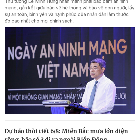
Thủ tướng Lê Minh Hưng nhấn mạnh phải bảo đảm an ninh
mạng, gắn kết giữa bảo vệ hệ thống và bảo vệ con người, lấy
sự an toàn, bình yên và hạnh phúc của nhân dân làm thước
đo cao nhất cho mọi chính sách.
Dự báo thời tiết 6/8: Miền Bắc mưa lớn diện
rộng, bão số 3 đi ra ngoài Biển Đông