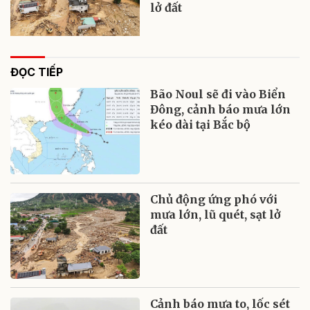
lở đất
ĐỌC TIẾP
Bão Noul sẽ đi vào Biển
Đông, cảnh báo mưa lớn
kéo dài tại Bắc bộ
Chủ động ứng phó với
mưa lớn, lũ quét, sạt lở
đất
Cảnh báo mưa to, lốc sét