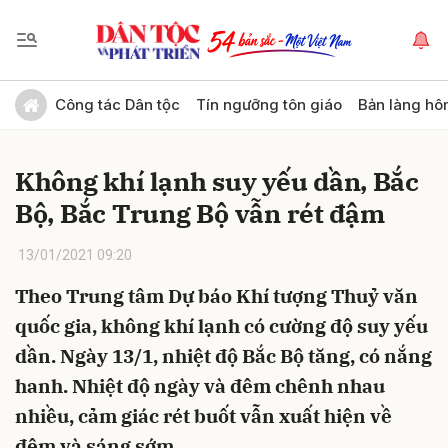
Gửi bình luận
Công tác Dân tộc
Tín ngưỡng tôn giáo
Bản làng hô
Không khí lạnh suy yếu dần, Bắc
Bộ, Bắc Trung Bộ vẫn rét đậm
13/01/2021 09:20
Theo Trung tâm Dự báo Khí tượng Thuỷ văn
Hủy
Gửi
quốc gia, không khí lạnh có cường độ suy yếu
dần. Ngày 13/1, nhiệt độ Bắc Bộ tăng, có nắng
hanh. Nhiệt độ ngày và đêm chênh nhau
nhiều, cảm giác rét buốt vẫn xuất hiện về
đêm và sáng sớm.