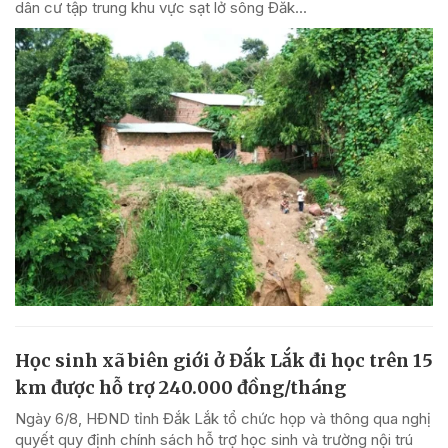
dân cư tập trung khu vực sạt lở sông Đăk...
Học sinh xã biên giới ở Đắk Lắk đi học trên 15
km được hỗ trợ 240.000 đồng/tháng
Ngày 6/8, HĐND tỉnh Đắk Lắk tổ chức họp và thông qua nghị
quyết quy định chính sách hỗ trợ học sinh và trường nội trú