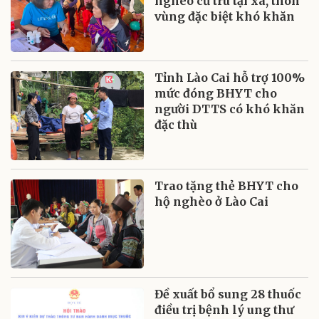
nghèo cư trú tại xã, thôn
vùng đặc biệt khó khăn
Tỉnh Lào Cai hỗ trợ 100%
mức đóng BHYT cho
người DTTS có khó khăn
đặc thù
Trao tặng thẻ BHYT cho
hộ nghèo ở Lào Cai
Đề xuất bổ sung 28 thuốc
điều trị bệnh lý ung thư