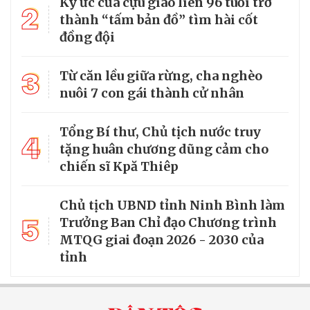
Ký ức của cựu giao liên 96 tuổi trở
2
thành “tấm bản đồ” tìm hài cốt
đồng đội
3
Từ căn lều giữa rừng, cha nghèo
nuôi 7 con gái thành cử nhân
Tổng Bí thư, Chủ tịch nước truy
4
tặng huân chương dũng cảm cho
chiến sĩ Kpă Thiêp
Chủ tịch UBND tỉnh Ninh Bình làm
5
Trưởng Ban Chỉ đạo Chương trình
MTQG giai đoạn 2026 - 2030 của
tỉnh