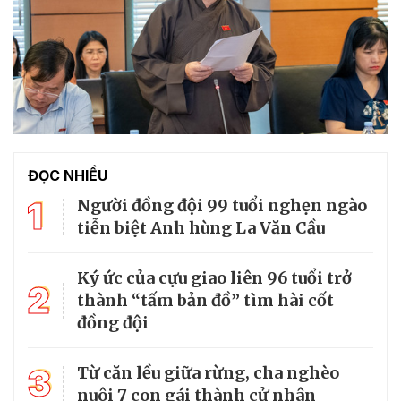
ĐỌC NHIỀU
1
Người đồng đội 99 tuổi nghẹn ngào
tiễn biệt Anh hùng La Văn Cầu
Ký ức của cựu giao liên 96 tuổi trở
2
thành “tấm bản đồ” tìm hài cốt
đồng đội
3
Từ căn lều giữa rừng, cha nghèo
nuôi 7 con gái thành cử nhân