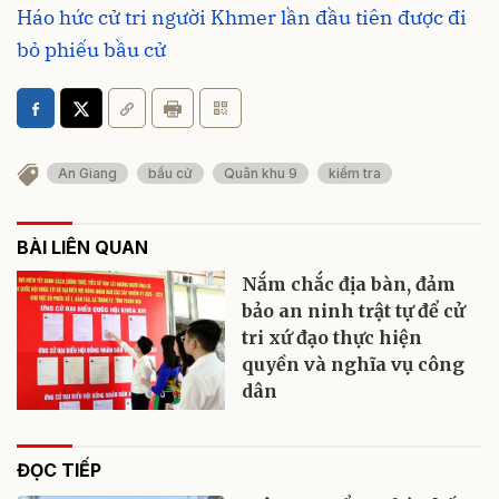
Háo hức cử tri người Khmer lần đầu tiên được đi
bỏ phiếu bầu cử
An Giang
bầu cử
Quân khu 9
kiểm tra
BÀI LIÊN QUAN
Nắm chắc địa bàn, đảm
bảo an ninh trật tự để cử
tri xứ đạo thực hiện
quyền và nghĩa vụ công
dân
ĐỌC TIẾP