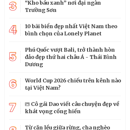
3
“Kho báu xanh” nơi đại ngàn
Trường Sơn
4
10 bãi biển đẹp nhất Việt Nam theo
bình chọn của Lonely Planet
Phú Quốc vượt Bali, trở thành hòn
5
đảo đẹp thứ hai châu Á - Thái Bình
Dương
6
World Cup 2026 chiếu trên kênh nào
tại Việt Nam?
7
Cô gái Dao viết câu chuyện đẹp về
khát vọng cống hiến
Từ căn lều giữa rừng, cha nghèo