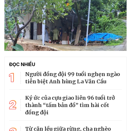
ĐỌC NHIỀU
1
Người đồng đội 99 tuổi nghẹn ngào
tiễn biệt Anh hùng La Văn Cầu
Ký ức của cựu giao liên 96 tuổi trở
2
thành “tấm bản đồ” tìm hài cốt
đồng đội
Từ căn lều giữa rừng, cha nghèo