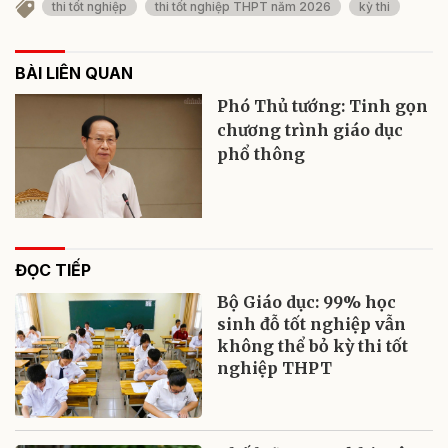
thi tốt nghiệp
thi tốt nghiệp THPT năm 2026
kỳ thi
BÀI LIÊN QUAN
Phó Thủ tướng: Tinh gọn
chương trình giáo dục
phổ thông
ĐỌC TIẾP
Bộ Giáo dục: 99% học
sinh đỗ tốt nghiệp vẫn
không thể bỏ kỳ thi tốt
nghiệp THPT