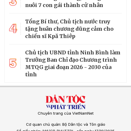
3
nuôi 7 con gái thành cử nhân
Tổng Bí thư, Chủ tịch nước truy
4
tặng huân chương dũng cảm cho
chiến sĩ Kpă Thiêp
Chủ tịch UBND tỉnh Ninh Bình làm
5
Trưởng Ban Chỉ đạo Chương trình
MTQG giai đoạn 2026 - 2030 của
tỉnh
Chuyên trang của VietNamNet
Cơ quan chủ quản: Bộ Dân tộc và Tôn giáo
Số giấy phép: 146/GP-BVHTTDL, cấp ngày 17/10/2025