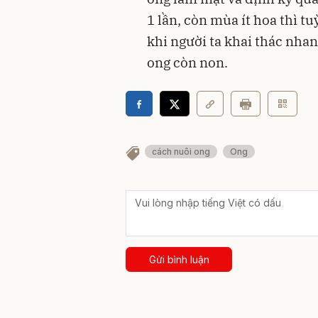
1 lần, còn mùa ít hoa thì t
khi người ta khai thác nhan
ong còn non.
cách nuôi ong
Ong
Gửi bình luận