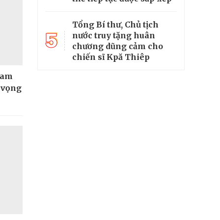
Tổng Bí thư, Chủ tịch
5
nước truy tặng huân
chương dũng cảm cho
chiến sĩ Kpă Thiêp
Nam
t vọng