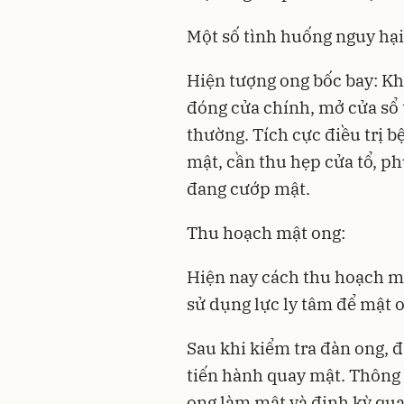
Một số tình huống nguy hại
Hiện tượng ong bốc bay: Khi
đóng cửa chính, mở cửa sổ 
thường. Tích cực điều trị 
mật, cần thu hẹp cửa tổ, p
đang cướp mật.
Thu hoạch mật ong:
Hiện nay cách thu hoạch m
sử dụng lực ly tâm để mật o
Sau khi kiểm tra đàn ong, 
tiến hành quay mật. Thông
ong làm mật và định kỳ qua