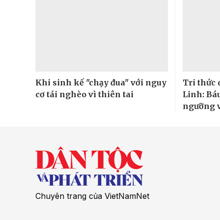
Khi sinh kế "chạy đua" với nguy
Tri thức
cơ tái nghèo vì thiên tai
Linh: Báu
ngưỡng v
Chuyên trang của VietNamNet