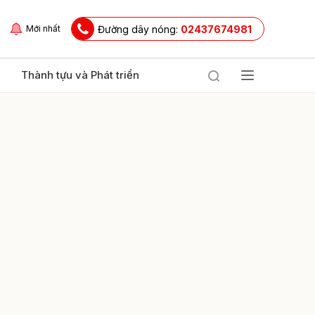
Đường dây nóng:
02437674981
Mới nhất
Thành tựu và Phát triển
ửi