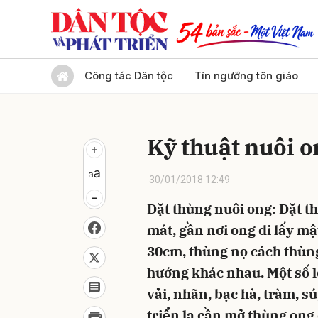
Gửi 
Công tác Dân tộc
Tín ngưỡng tôn giáo
Kỹ thuật nuôi o
30/01/2018 12:49
Đặt thùng nuôi ong: Đặt th
mát, gần nơi ong đi lấy mậ
30cm, thùng nọ cách thùng 
hướng khác nhau. Một số l
vải, nhãn, bạc hà, tràm, s
triển lạ cần mở thùng ong 