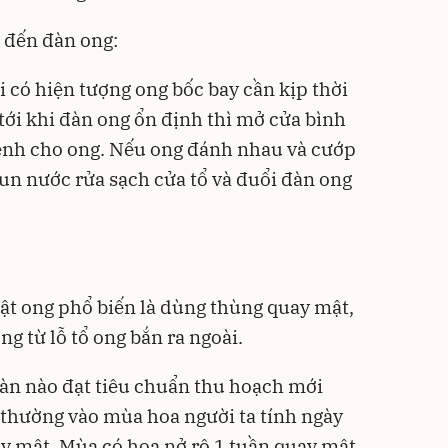
 đến đàn ong:
 có hiện tượng ong bốc bay cần kịp thời
tới khi đàn ong ổn định thì mở cửa bình
bệnh cho ong. Nếu ong đánh nhau và cướp
hun nước rửa sạch cửa tổ và đuổi đàn ong
ật ong phổ biến là dùng thùng quay mật,
ng từ lỗ tổ ong bắn ra ngoài.
đàn nào đạt tiêu chuẩn thu hoạch mới
 thường vào mùa hoa người ta tính ngày
y mật. Mùa có hoa nở rộ 1 tuần quay mật