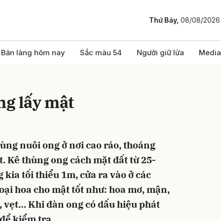
Thứ Bảy,
08/08/2026
bình luận
Bản làng hôm nay
Sắc màu 54
Người giữ lửa
Media
ng lấy mật
ùng nuôi ong ở nơi cao ráo, thoáng
t. Kê thùng ong cách mặt đất từ 25-
Hủy
G
kia tối thiểu 1m, cửa ra vào ở các
oại hoa cho mật tốt như: hoa mơ, mận,
ú, vẹt… Khi đàn ong có dấu hiệu phát
để kiểm tra.