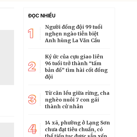
ĐỌC NHIỀU
Người đồng đội 99 tuổi
1
nghẹn ngào tiễn biệt
Anh hùng La Văn Cầu
Ký ức của cựu giao liên
2
96 tuổi trở thành “tấm
bản đồ” tìm hài cốt đồng
đội
Từ căn lều giữa rừng, cha
3
nghèo nuôi 7 con gái
thành cử nhân
14 xã, phường ở Lạng Sơn
4
chưa đạt tiêu chuẩn, có
thể tiếp tục được sắp xếp