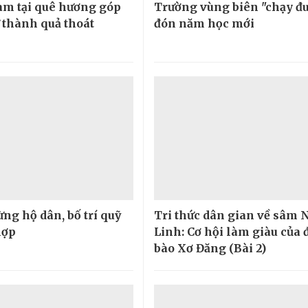
làm tại quê hương góp
Trường vùng biên "chạy đ
 thành quả thoát
đón năm học mới
ừng hộ dân, bố trí quỹ
Tri thức dân gian về sâm 
hợp
Linh: Cơ hội làm giàu của
bào Xơ Đăng (Bài 2)