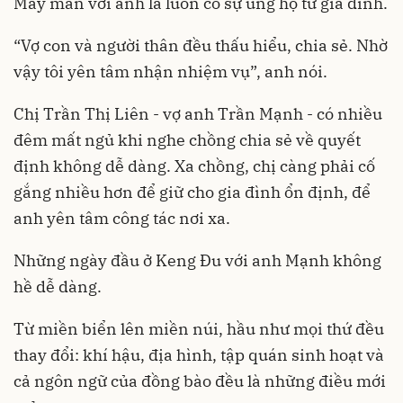
May mắn với anh là luôn có sự ủng hộ từ gia đình.
“Vợ con và người thân đều thấu hiểu, chia sẻ. Nhờ
vậy tôi yên tâm nhận nhiệm vụ”, anh nói.
Chị Trần Thị Liên - vợ anh Trần Mạnh - có nhiều
đêm mất ngủ khi nghe chồng chia sẻ về quyết
định không dễ dàng. Xa chồng, chị càng phải cố
gắng nhiều hơn để giữ cho gia đình ổn định, để
anh yên tâm công tác nơi xa.
Những ngày đầu ở Keng Đu với anh Mạnh không
hề dễ dàng.
Từ miền biển lên miền núi, hầu như mọi thứ đều
thay đổi: khí hậu, địa hình, tập quán sinh hoạt và
cả ngôn ngữ của đồng bào đều là những điều mới