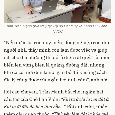
Anh Trần Mạnh (bìa trái) tại Trụ sở Đảng ủy xã Keng Đu - Ảnh:
NVCC
“Nếu được bà con quý mến, đồng nghiệp coi như
người nhà, thấy mình còn làm được việc và giúp
ích cho địa phương thì đó là điều rất quý. Từ miền
biển lên vùng biên là quãng đường dài, nhưng
khi đã coi nơi đến là nơi gắn bó thì khoảng cách
địa lý cũng được rút ngắn bởi tình cảm”, anh nói.
Rời câu chuyện, Trần Mạnh bất chợt ngâm hai
câu thơ của Chế Lan Viên:
“Khi ta ở chỉ là nơi đất ở.
Khi ta đi đất đã hóa tâm hồn…".
Rồi anh cười, nhắc
thêm câu quen thuộc:
“Tình yêu làm đất lạ hóa quê