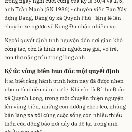
trong ngày nghỉ cuối cùng của kỳ lễ 30/4 và 1/5,
anh Trần Mạnh (SN 1986) - chuyên viên Ban Xây
dựng Đảng, Đảng ủy xã Quỳnh Phú - lặng lẽ lên
chuyến xe ngược về Keng Đu nhận nhiệm vụ.
Ngoài quyết định tình nguyện đến nơi gian khó
công tác, còn là hình ảnh người mẹ già, vợ trẻ,
con thơ nặng trĩu trong lòng anh.
Ký ức vùng biên hun đúc một quyết định
Ít ai biết rằng hành trình hôm nay đã được nhen
nhóm từ nhiều năm trước. Khi còn là Bí thư Đoàn
xã Quỳnh Long, trong một chuyến thiện nguyện
lên vùng biên, những con đường cheo leo, những
bản làng xa xôi cùng cuộc sống còn nhiều thiếu
thốn của đồng bào nơi đây đã để lại trong anh