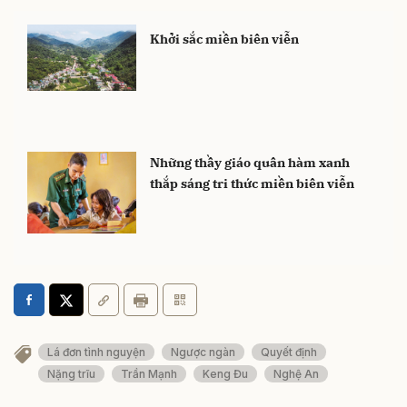
Khởi sắc miền biên viễn
Những thầy giáo quân hàm xanh
thắp sáng tri thức miền biên viễn
Lá đơn tình nguyện
Ngược ngàn
Quyết định
Nặng trĩu
Trần Mạnh
Keng Đu
Nghệ An