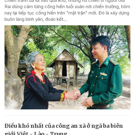
Chiến tranh đã lùi vào quá khứ, những nữ chiến sĩ người Gia
Rai dũng cảm từng cống hiến tuổi xuân nơi chiến trường, hôm
nay lại tiếp tục cống hiến trên "mặt trận" mới. Đó là xây dựng
buôn làng bình yên, đoàn kết...
Điều khó nhất của công an xã ở ngã ba biên
giới Việt - Lào - Trung