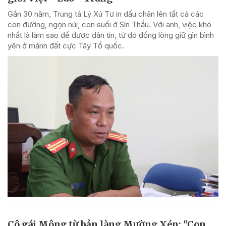
Gần 30 năm, Trung tá Lý Xú Tư in dấu chân lên tất cả các
con đường, ngọn núi, con suối ở Sín Thầu. Với anh, việc khó
nhất là làm sao để được dân tin, từ đó đồng lòng giữ gìn bình
yên ở mảnh đất cực Tây Tổ quốc.
Cô gái Mông từ bản làng Mường Xén: "Con