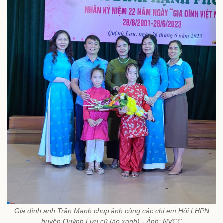
Gia đình anh Trần Mạnh chụp ảnh cùng các chị em Hội LHPN
huyện Quỳnh Lưu cũ (áo xanh) - Ảnh: NVCC