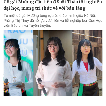
Cô gái Mường đầu tiên ở Suối Thầu tốt nghiệp
đại học, mang tri thức về với bản làng
Từ một cô gái Mường từng rụt rè, khép mình giữa Hà Nội,
Phùng Thị Thúy đã nỗ lực vươn lên và tốt nghiệp loại Giỏi Học
viện Báo chí và Tuyên truyền.