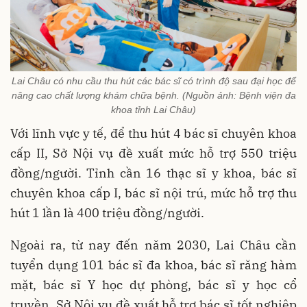
Lai Châu có nhu cầu thu hút các bác sĩ có trình độ sau đại học để
nâng cao chất lượng khám chữa bệnh. (Nguồn ảnh: Bệnh viện đa
khoa tỉnh Lai Châu)
Với lĩnh vực y tế, để thu hút 4 bác sĩ chuyên khoa
cấp II, Sở Nội vụ đề xuất mức hỗ trợ 550 triệu
đồng/người. Tỉnh cần 16 thạc sĩ y khoa, bác sĩ
chuyên khoa cấp I, bác sĩ nội trú, mức hỗ trợ thu
hút 1 lần là 400 triệu đồng/người.
Ngoài ra, từ nay đến năm 2030, Lai Châu cần
tuyển dụng 101 bác sĩ đa khoa, bác sĩ răng hàm
mặt, bác sĩ Y học dự phòng, bác sĩ y học cổ
truyền. Sở Nội vụ đề xuất hỗ trợ bác sĩ tốt nghiệp