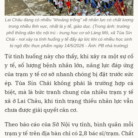
Lai Châu đang có nhiều “khoảng trống” về nhân lực có chất lượng
trong nhiều lĩnh vực, nhất là y tế, giáo dục. (Trong ảnh: trường
phổ thông dân tộc nội trú - trung học cơ sở Làng Mô, xã Tủa Sín
Chải - nơi xảy ra tình huống y tế đấy áp lức khi có nhiều học sinh
bị ngộ độc thực phẩm ngày 14/5/2026 - Ảnh: PB nhà trường)
Từ tình huống này cho thấy, khi xảy ra một sự cố
y tế, số lượng bệnh nhân lớn, năng lực đáp ứng
của trạm y tế cơ sở nhanh chóng bị đặt trước sức
ép. Tủa Sín Chải không phải là trường hợp cá
biệt, mà là bức tranh chung của nhiều trạm y tế
xã ở Lai Châu, khi tình trạng thiếu nhân lực vẫn
chưa được giải quyết căn cơ.
Theo báo cáo của Sở Nội vụ tỉnh, bình quân mỗi
trạm y tế trên địa bàn chỉ có 2,8 bác sĩ/trạm. Chất