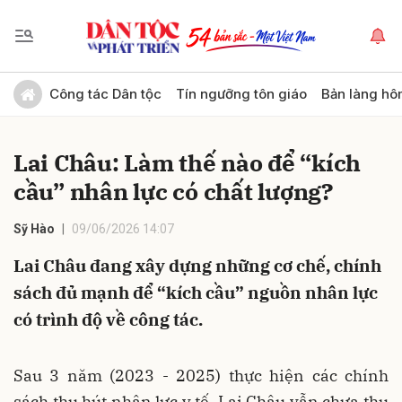
Gửi bình luận
Công tác Dân tộc
Tín ngưỡng tôn giáo
Bản làng hô
Lai Châu: Làm thế nào để “kích
cầu” nhân lực có chất lượng?
Sỹ Hào
09/06/2026 14:07
Lai Châu đang xây dựng những cơ chế, chính
Hủy
Gửi
sách đủ mạnh để “kích cầu” nguồn nhân lực
có trình độ về công tác.
Sau 3 năm (2023 - 2025) thực hiện các chính
sách thu hút nhân lực y tế, Lai Châu vẫn chưa thu