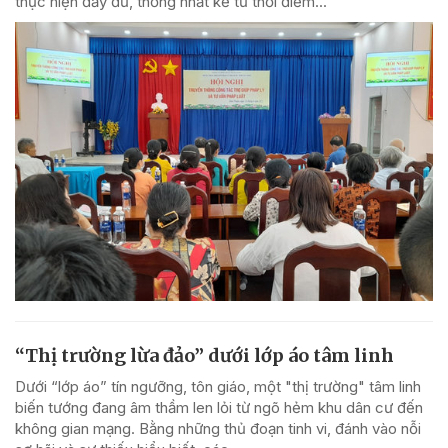
thực hiện đầy đủ, thống nhất kể từ thời điểm...
“Thị trường lừa đảo” dưới lớp áo tâm linh
Dưới “lớp áo” tín ngưỡng, tôn giáo, một "thị trường" tâm linh
biến tướng đang âm thầm len lỏi từ ngõ hẻm khu dân cư đến
không gian mạng. Bằng những thủ đoạn tinh vi, đánh vào nỗi