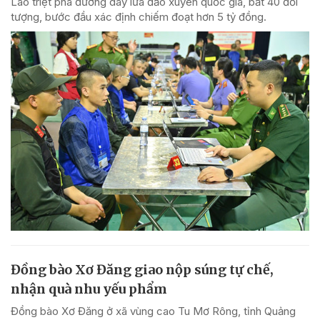
Lào triệt phá đường dây lừa đảo xuyên quốc gia, bắt 40 đối
tượng, bước đầu xác định chiếm đoạt hơn 5 tỷ đồng.
Đồng bào Xơ Đăng giao nộp súng tự chế,
nhận quà nhu yếu phẩm
Đồng bào Xơ Đăng ở xã vùng cao Tu Mơ Rông, tỉnh Quảng