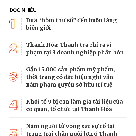
ĐỌC NHIỀU
1
Đưa “hòm thư số” đến buôn làng
biên giới
2
Thanh Hóa: Thanh tra chỉ ra vi
phạm tại 3 doanh nghiệp phân bón
Gần 15.000 sản phẩm mỹ phẩm,
3
thời trang có dấu hiệu nghi vấn
xâm phạm quyền sở hữu trí tuệ
4
Khởi tố 9 bị can làm giả tài liệu của
cơ quan, tổ chức tại Thanh Hóa
Năm người tử vong sau sự cố tại
5
trang trại chăn nuôi lợn ở Thanh