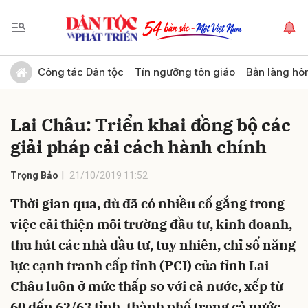
Gửi bình luận
Công tác Dân tộc
Tín ngưỡng tôn giáo
Bản làng hô
Lai Châu: Triển khai đồng bộ các
giải pháp cải cách hành chính
Trọng Bảo
21/10/2019 11:52
Thời gian qua, dù đã có nhiều cố gắng trong
Hủy
Gửi
việc cải thiện môi trường đầu tư, kinh doanh,
thu hút các nhà đầu tư, tuy nhiên, chỉ số năng
lực cạnh tranh cấp tỉnh (PCI) của tỉnh Lai
Châu luôn ở mức thấp so với cả nước, xếp từ
60 đến 62/63 tỉnh, thành phố trong cả nước.