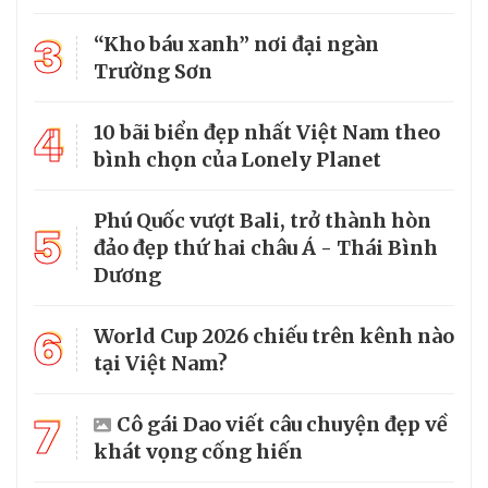
3
“Kho báu xanh” nơi đại ngàn
Trường Sơn
4
10 bãi biển đẹp nhất Việt Nam theo
bình chọn của Lonely Planet
Phú Quốc vượt Bali, trở thành hòn
5
đảo đẹp thứ hai châu Á - Thái Bình
Dương
6
World Cup 2026 chiếu trên kênh nào
tại Việt Nam?
7
Cô gái Dao viết câu chuyện đẹp về
khát vọng cống hiến