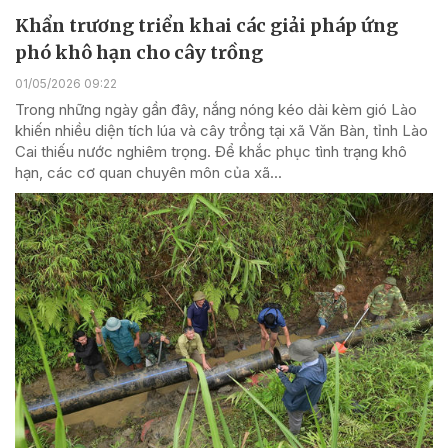
Khẩn trương triển khai các giải pháp ứng
phó khô hạn cho cây trồng
01/05/2026 09:22
Trong những ngày gần đây, nắng nóng kéo dài kèm gió Lào
khiến nhiều diện tích lúa và cây trồng tại xã Văn Bàn, tỉnh Lào
Cai thiếu nước nghiêm trọng. Để khắc phục tình trạng khô
hạn, các cơ quan chuyên môn của xã...