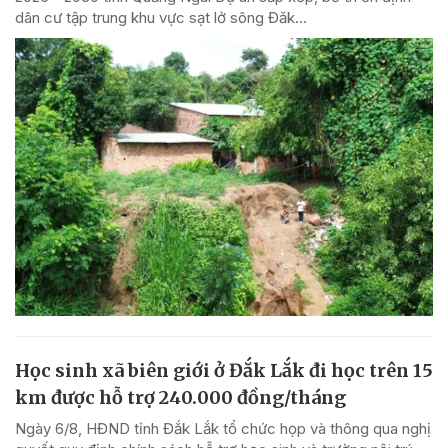
dân cư tập trung khu vực sạt lở sông Đăk...
Học sinh xã biên giới ở Đắk Lắk đi học trên 15
km được hỗ trợ 240.000 đồng/tháng
Ngày 6/8, HĐND tỉnh Đắk Lắk tổ chức họp và thông qua nghị