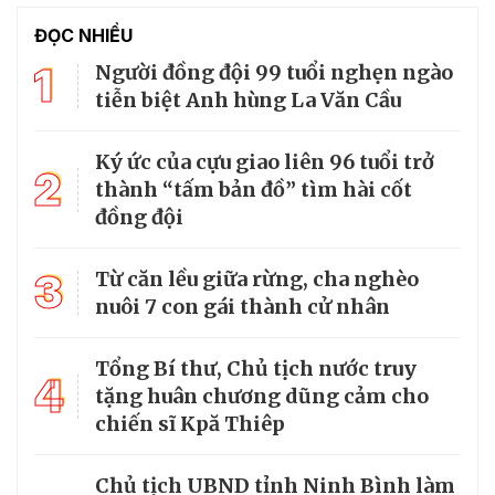
ĐỌC NHIỀU
1
Người đồng đội 99 tuổi nghẹn ngào
tiễn biệt Anh hùng La Văn Cầu
Ký ức của cựu giao liên 96 tuổi trở
2
thành “tấm bản đồ” tìm hài cốt
đồng đội
3
Từ căn lều giữa rừng, cha nghèo
nuôi 7 con gái thành cử nhân
Tổng Bí thư, Chủ tịch nước truy
4
tặng huân chương dũng cảm cho
chiến sĩ Kpă Thiêp
Chủ tịch UBND tỉnh Ninh Bình làm