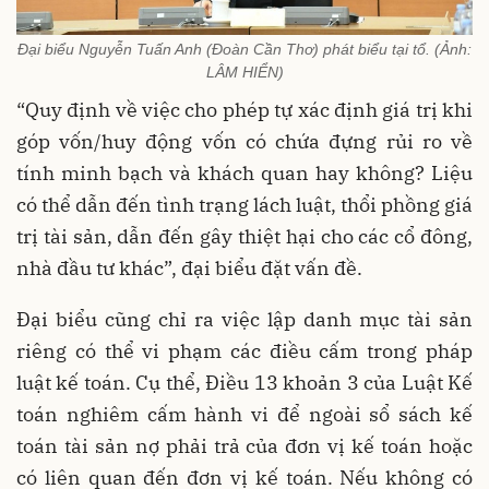
Đại biểu Nguyễn Tuấn Anh (Đoàn Cần Thơ) phát biểu tại tổ. (Ảnh:
LÂM HIỂN)
“Quy định về việc cho phép tự xác định giá trị khi
góp vốn/huy động vốn có chứa đựng rủi ro về
tính minh bạch và khách quan hay không? Liệu
có thể dẫn đến tình trạng lách luật, thổi phồng giá
trị tài sản, dẫn đến gây thiệt hại cho các cổ đông,
nhà đầu tư khác”, đại biểu đặt vấn đề.
Đại biểu cũng chỉ ra việc lập danh mục tài sản
riêng có thể vi phạm các điều cấm trong pháp
luật kế toán. Cụ thể, Điều 13 khoản 3 của Luật Kế
toán nghiêm cấm hành vi để ngoài sổ sách kế
toán tài sản nợ phải trả của đơn vị kế toán hoặc
có liên quan đến đơn vị kế toán. Nếu không có