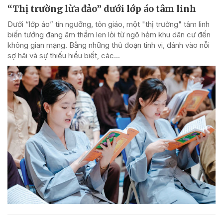
“Thị trường lừa đảo” dưới lớp áo tâm linh
Dưới “lớp áo” tín ngưỡng, tôn giáo, một "thị trường" tâm linh
biến tướng đang âm thầm len lỏi từ ngõ hẻm khu dân cư đến
không gian mạng. Bằng những thủ đoạn tinh vi, đánh vào nỗi
sợ hãi và sự thiếu hiểu biết, các...