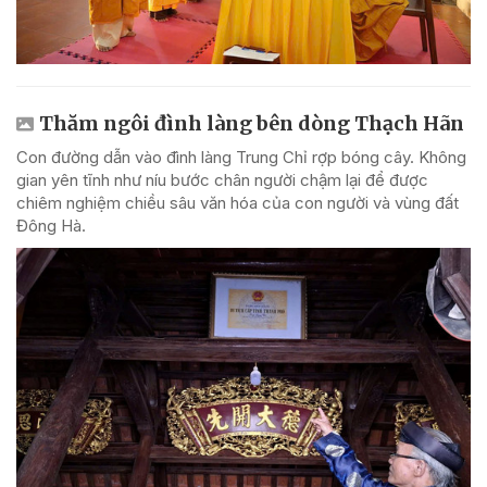
Thăm ngôi đình làng bên dòng Thạch Hãn
Con đường dẫn vào đình làng Trung Chỉ rợp bóng cây. Không
gian yên tĩnh như níu bước chân người chậm lại để được
chiêm nghiệm chiều sâu văn hóa của con người và vùng đất
Đông Hà.