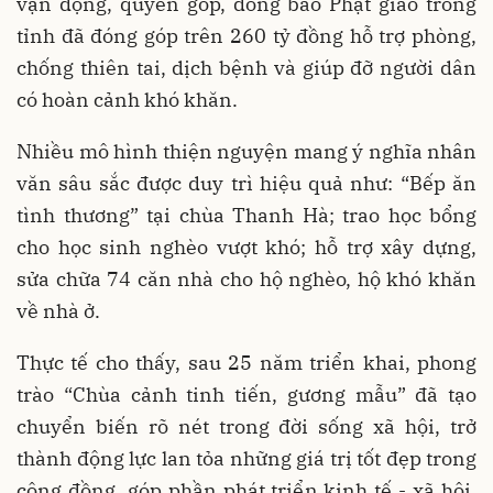
vận động, quyên góp, đồng bào Phật giáo trong
tỉnh đã đóng góp trên 260 tỷ đồng hỗ trợ phòng,
chống thiên tai, dịch bệnh và giúp đỡ người dân
có hoàn cảnh khó khăn.
Nhiều mô hình thiện nguyện mang ý nghĩa nhân
văn sâu sắc được duy trì hiệu quả như: “Bếp ăn
tình thương” tại chùa Thanh Hà; trao học bổng
cho học sinh nghèo vượt khó; hỗ trợ xây dựng,
sửa chữa 74 căn nhà cho hộ nghèo, hộ khó khăn
về nhà ở.
Thực tế cho thấy, sau 25 năm triển khai, phong
trào “Chùa cảnh tinh tiến, gương mẫu” đã tạo
chuyển biến rõ nét trong đời sống xã hội, trở
thành động lực lan tỏa những giá trị tốt đẹp trong
cộng đồng, góp phần phát triển kinh tế - xã hội,