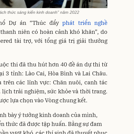
hách thức sáng kiến kinh doanh” năm 2022
khổ Dự án “Thúc đẩy
phát triển nghề
thanh niên có hoàn cảnh khó khăn”, do
ed tài trợ, với tổng giá trị giải thưởng
uộc thi đã thu hút hơn 40 đề án dự thi từ
i 3 tỉnh: Lào Cai, Hòa Bình và Lai Châu.
 trên các lĩnh vực: Chăn nuôi, canh tác
lịch trải nghiệm, sức khỏe và thời trang.
được lựa chọn vào Vòng chung kết.
trình bày ý tưởng kinh doanh của mình,
ến thức đã được tập huấn. Bằng sự đam
thần vượt khó, các thí sinh đã thuyết phục