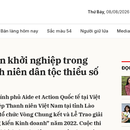
Thứ Bảy,
08/08/2026
bình luận
Bản làng hôm nay
Sắc màu 54
Người giữ lửa
Media
ần khởi nghiệp trong
ĐỌC
 niên dân tộc thiểu số
ính phủ Aide et Action Quốc tế tại Việt
Hủy
G
ệp Thanh niên Việt Nam tại tỉnh Lào
 tổ chức Vòng Chung kết và Lễ Trao giải
g kiến Kinh doanh” năm 2022. Cuộc thi