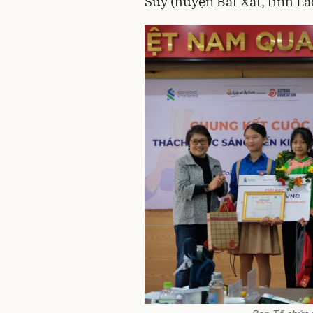
Suy (huyện Bát Xát, tỉnh Lào