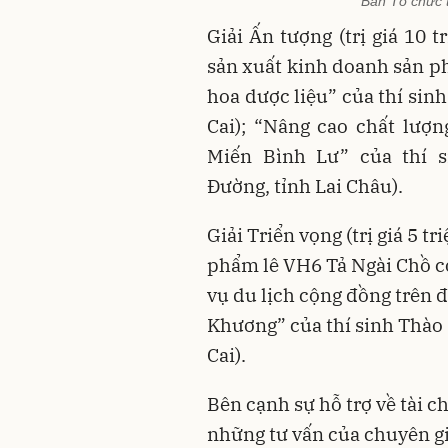
Ban Tổ chức t
Giải Ấn tượng (trị giá 10 
sản xuất kinh doanh sản p
hoa dược liệu” của thí sin
Cai); “Nâng cao chất lượn
Miến Bình Lư” của thí 
Đường, tỉnh Lai Châu).
Giải Triển vọng (trị giá 5 
phẩm lê VH6 Tả Ngài Chồ có 
vụ du lịch cộng đồng trên 
Khương” của thí sinh Thào
Cai).
Bên cạnh sự hỗ trợ về tài ch
những tư vấn của chuyên gia