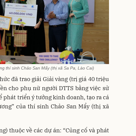
ng thí sinh Chảo San Mẩy (thị xã Sa Pa, Lào Cai)
ức đã trao giải Giải vàng (trị giá 40 triệu
yền cho phụ nữ người DTTS bằng việc sử
 phát triển ý tưởng kinh doanh, tạo ra cá
ơng” của thí sinh Chảo San Mẩy (thị xã
đồng) thuộc về các dự án: “Củng cố và phát