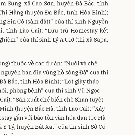
m Sưng, xã Cao Sơn, huyện Đà Bắc, tỉnh
Thị Hằng (huyện Đà Bắc, tỉnh Hòa Bình);
g Sin Cô (sâm đất)” của thí sinh Nguyễn
, tỉnh Lào Cai); “Lưu trú Homestay kết
ghiệm” của thí sinh Lý A Giờ (thị xã Sapa,
đồng) thuộc về các dự án: “Nuôi và chế
i nguyên bản địa vùng hồ sông Đà” của thí
à Bắc, tỉnh Hòa Bình); “Lót giày thảo
ôi, phòng bệnh” của thí sinh Vũ Ngọc
 Cai); “Sản xuất chế biến chè Shan tuyết
 Minh (huyện Bắc Hà, tỉnh Lào Cai); “Xây
tay gắn với bảo tồn văn hóa dân tộc Hà
 Y Tý, huyện Bát Xát” của thí sinh Sờ Có