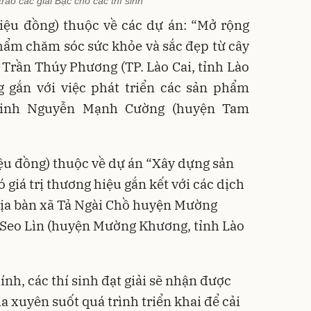
rao các giải Bạc cho các thí sinh
triệu đồng) thuộc về các dự án: “Mở rộng
hẩm chăm sóc sức khỏe và sắc đẹp từ cây
h Trần Thúy Phương (TP. Lào Cai, tỉnh Lào
g gắn với việc phát triển các sản phẩm
sinh Nguyễn Mạnh Cường (huyện Tam
triệu đồng) thuộc về dự án “Xây dựng sản
giá trị thương hiệu gắn kết với các dịch
địa bàn xã Tả Ngài Chồ huyện Mường
 Seo Lìn (huyện Mường Khương, tỉnh Lào
ính, các thí sinh đạt giải sẽ nhận được
 xuyên suốt quá trình triển khai để cải