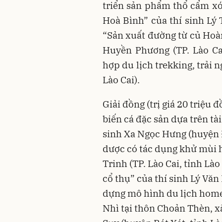
triển sản phẩm thổ cẩm xó
Hoà Bình” của thí sinh Lý 
“Sản xuất đường từ củ Hoàn
Huyền Phương (TP. Lào Cai
hợp du lịch trekking, trải n
Lào Cai).
Giải đồng (trị giá 20 triệu 
biến cá đặc sản dựa trên tà
sinh Xa Ngọc Hưng (huyện Đ
dược có tác dụng khử mùi h
Trinh (TP. Lào Cai, tỉnh Lào
cổ thụ” của thí sinh Lý Văn
dựng mô hình du lịch homes
Nhì tại thôn Choản Thèn, xã