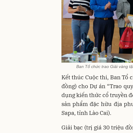
Ban Tổ chức trao Giải vàng tặ
Kết thúc Cuộc thi, Ban Tổ ch
đồng) cho Dự án “Trao qu
dụng kiến thức cổ truyền để
sản phẩm đặc hữu địa phư
Sapa, tỉnh Lào Cai).
Giải bạc (trị giá 30 triệu 