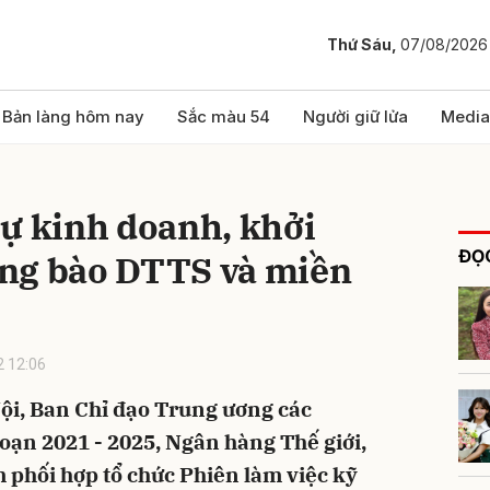
Thứ Sáu,
07/08/2026
bình luận
Bản làng hôm nay
Sắc màu 54
Người giữ lửa
Media
ự kinh doanh, khởi
ĐỌC
ng bào DTTS và miền
 12:06
Hủy
G
Nội, Ban Chỉ đạo Trung ương các
ạn 2021 - 2025, Ngân hàng Thế giới,
m phối hợp tổ chức Phiên làm việc kỹ