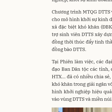
Chương trình MTQG DTTS và
cho mô hình khởi sự kinh d
xã đặc biệt khó khăn (ĐB
trợ sinh viên DTTS xây dựn
đồng thời thúc đẩy tinh th
đồng bào DTTS.
Tại Phiên làm việc, các đạ
đạo Ban Dân tộc các tỉnh, 
HTX… đã có nhiều chia sẻ,
khó khăn trong giải ngân v
hình khởi nghiệp hiệu quả
vào vùng DTTS và miền nú