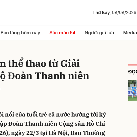
Thứ Bảy,
08/08/2026
bình luận
Bản làng hôm nay
Sắc màu 54
Người giữ lửa
Media
n thể thao từ Giải
ĐỌC
 bộ Đoàn Thanh niên
6
Hủy
G
i nổi của tuổi trẻ cả nước hướng tới kỷ
lập Đoàn Thanh niên Cộng sản Hồ Chí
26), ngày 22/3 tại Hà Nội, Ban Thường