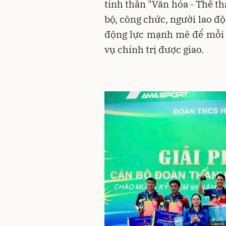
tinh thần "Văn hóa - Thể th
bộ, công chức, người lao đ
động lực mạnh mẽ để mỗi 
vụ chính trị được giao.